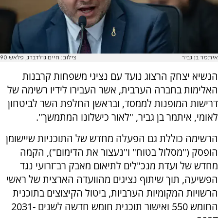
איתמר בן גביר
צילום: חיים גולדברג, פלאש 90
הנשיא יצחק הרצוג נועד עם נציגי משפחות קרבנות
האלימות בחברה הערבית, אשר העבירו לידיו רשימה של
דרישות המופנות לממסד, ובראשן החלפת השר לביטחון
לאומי, איתמר בן גביר, "לאור כישלונו המתמשך".
הרשימה כוללת גם הפעלה מחדש של התוכניות שיישומן
הופסק ("מסלול בטוח" ו"נעצור את הדימום"), הקמה
מחדש של ועדת מנכ"לים לתיאום מאבק רב־זרועי נגד
הפשיעה, תוך שיתוף נציגים מהוועדה הארצית של ראשי
הרשויות המקומיות הערביות, ביטול הקיצוצים בתוכנית
החומש 550 ואישור תוכנית חומש חדשה לשנים 2031-