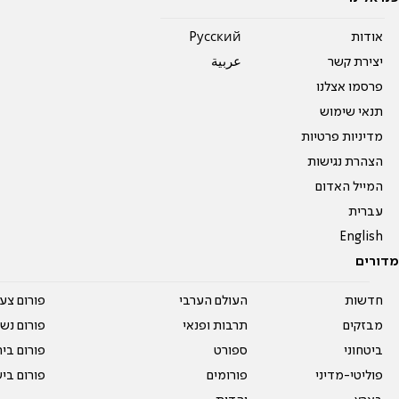
אודות
Pусский
יצירת קשר
عربية
פרסמו אצלנו
תנאי שימוש
מדיניות פרטיות
הצהרת נגישות
המייל האדום
עברית
English
מדורים
חדשות
העולם הערבי
פורום צע
מבזקים
תרבות ופנאי
פורום נשו
ביטחוני
ספורט
פורום בי
פוליטי-מדיני
פורומים
פורום בי