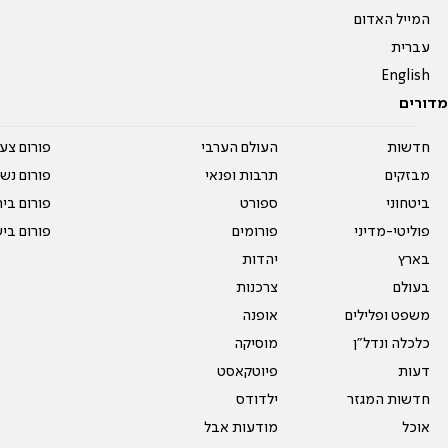
המייל האדום
עברית
English
מדורים
חדשות
העולם הערבי
פורום צע
מבזקים
תרבות ופנאי
פורום נשו
ביטחוני
ספורט
פורום בי
פוליטי-מדיני
פורומים
פורום בי
בארץ
יהדות
בעולם
צרכנות
משפט ופלילים
אופנה
כלכלה ונדל"ן
מוסיקה
דעות
פיוטקאסט
חדשות המגזר
ילדודס
אוכל
מודעות אבל