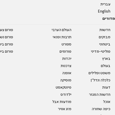
עברית
English
מדורים
חדשות
העולם הערבי
פורום צע
מבזקים
תרבות ופנאי
פורום נשו
ביטחוני
ספורט
פורום בי
פוליטי-מדיני
פורומים
פורום בי
בארץ
יהדות
בעולם
צרכנות
משפט ופלילים
אופנה
כלכלה ונדל"ן
מוסיקה
דעות
פיוטקאסט
חדשות המגזר
ילדודס
אוכל
מודעות אבל
כיפה שחורה
מזג אוויר