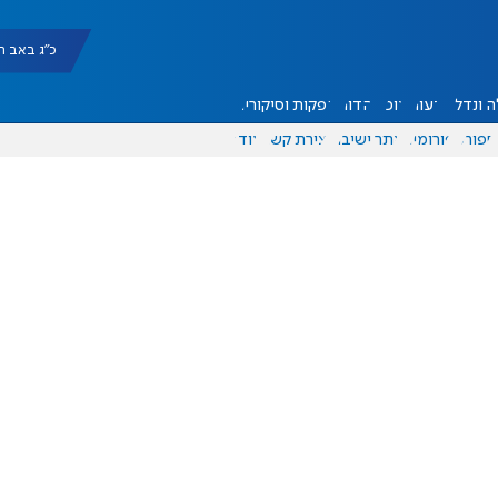
כ"ג באב תשפ"ו |
 ונדל"ן
דעות
אוכל
יהדות
הפקות וסיקורים
ספורט
פורומים
אתר ישיבה
יצירת קשר
עוד