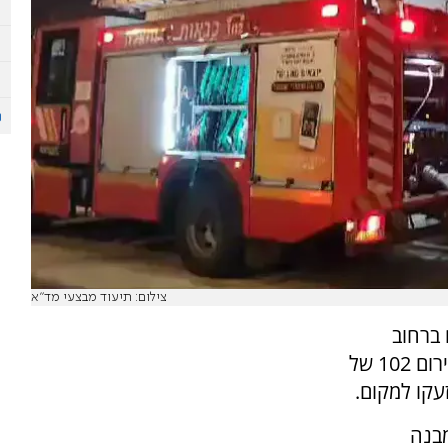
צילום: תיעוד מבצעי מד"א
 ברחוב
אצ"ל בבת ים. מספר קריאות התקבלו במוקד החירום 102 של
עקו למקום.
מבנה