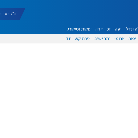
כ"ג באב תשפ"ו |
 ונדל"ן
דעות
אוכל
יהדות
הפקות וסיקורים
ספורט
פורומים
אתר ישיבה
יצירת קשר
עוד