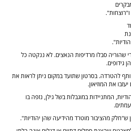
מבקרים
ו"רוצחות".
ד
נת
דיות".
י שהוריה סבלו מרדיפות הנאצים. לא ננקטה כל
 גידופים.
שותף להטרדה. בסרטון שתועד במקום ניתן לראות את
זבו את המוזיאון.
ות, המתניידות במוגבלות בשל גילן, נזפה בו
עמתים.
 ש"חלק מהציבור מוטרד מהידיעה שהן יהודיות".
למאבטח שהצגת סמלים דתיים או דגלים אינה בלתי