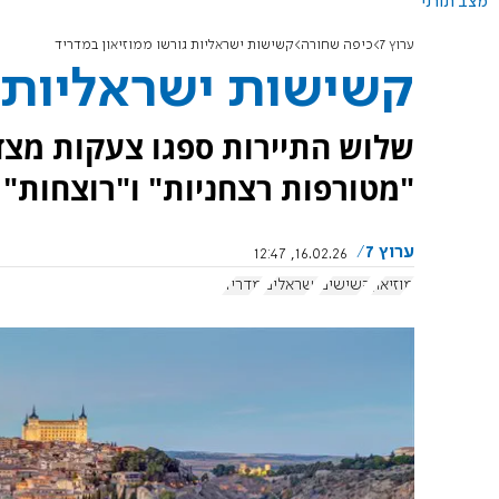
מצב תורני
ערוץ 7
כיפה שחורה
קשישות ישראליות גורשו ממוזיאון במדריד
קשישות ישראליות ג
שלוש התיירות ספגו צעקות מצד 
"מטורפות רצחניות" ו"רוצחות"
ערוץ 7
16.02.26, 12:47
מוזיאון
קשישים
ישראלים
מדריד