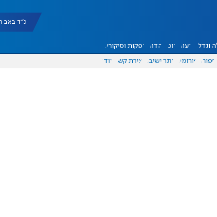
כ"ד באב תשפ"ו |
 ונדל"ן
דעות
אוכל
יהדות
הפקות וסיקורים
ספורט
פורומים
אתר ישיבה
יצירת קשר
עוד