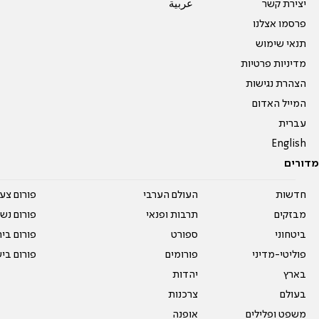
יצירת קשר
عربية
פרסמו אצלנו
תנאי שימוש
מדיניות פרטיות
הצהרת נגישות
המייל האדום
עברית
English
מדורים
חדשות
העולם הערבי
פורום צע
מבזקים
תרבות ופנאי
פורום נשו
ביטחוני
ספורט
פורום בי
פוליטי-מדיני
פורומים
פורום בי
בארץ
יהדות
בעולם
צרכנות
משפט ופלילים
אופנה