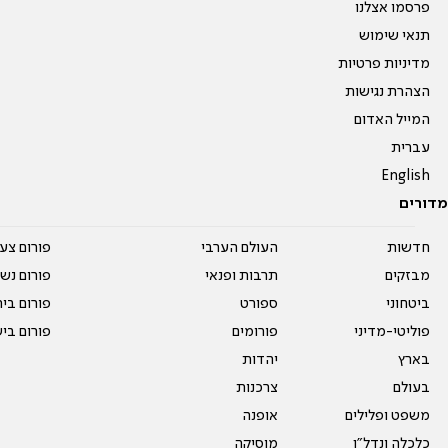
פרסמו אצלנו
תנאי שימוש
מדיניות פרטיות
הצהרת נגישות
המייל האדום
עברית
English
מדורים
חדשות
העולם הערבי
פורום צע
מבזקים
תרבות ופנאי
פורום נשו
ביטחוני
ספורט
פורום בי
פוליטי-מדיני
פורומים
פורום בי
בארץ
יהדות
בעולם
צרכנות
משפט ופלילים
אופנה
כלכלה ונדל"ן
מוסיקה