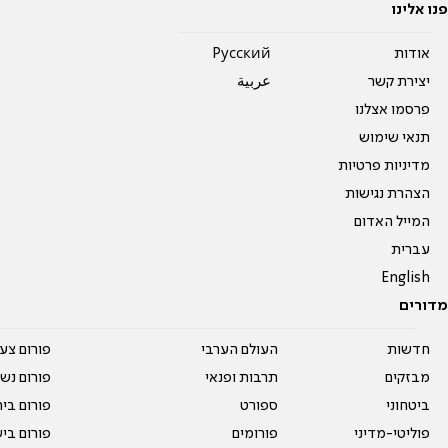
פנו אלינו
אודות
Pусский
יצירת קשר
عربية
פרסמו אצלנו
תנאי שימוש
מדיניות פרטיות
הצהרת נגישות
המייל האדום
עברית
English
מדורים
חדשות
העולם הערבי
פורום צע
מבזקים
תרבות ופנאי
פורום נשו
ביטחוני
ספורט
פורום בי
פוליטי-מדיני
פורומים
פורום בי