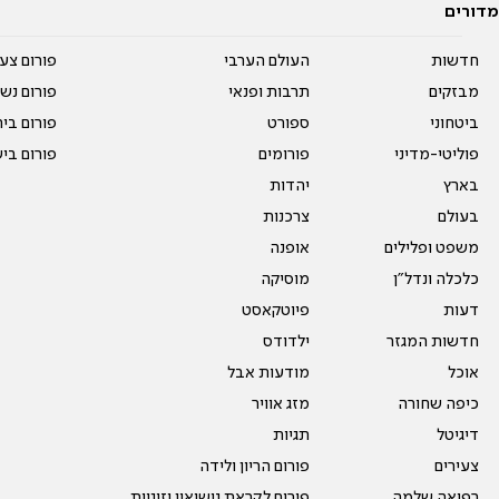
מדורים
חדשות
העולם הערבי
פורום צע
מבזקים
תרבות ופנאי
פורום נשו
ביטחוני
ספורט
פורום בי
פוליטי-מדיני
פורומים
פורום בי
בארץ
יהדות
בעולם
צרכנות
משפט ופלילים
אופנה
כלכלה ונדל"ן
מוסיקה
דעות
פיוטקאסט
חדשות המגזר
ילדודס
אוכל
מודעות אבל
כיפה שחורה
מזג אוויר
דיגיטל
תגיות
צעירים
פורום הריון ולידה
רפואה שלמה
פורום לקראת נישואין וזוגיות