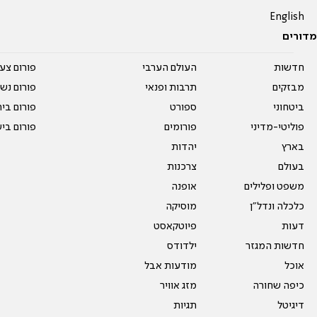
English
מדורים
חדשות
העולם הערבי
פורום צע
מבזקים
תרבות ופנאי
פורום נשו
ביטחוני
ספורט
פורום בי
פוליטי-מדיני
פורומים
פורום בי
בארץ
יהדות
בעולם
צרכנות
משפט ופלילים
אופנה
כלכלה ונדל"ן
מוסיקה
דעות
פיוטקאסט
חדשות המגזר
ילדודס
אוכל
מודעות אבל
כיפה שחורה
מזג אוויר
דיגיטל
תגיות