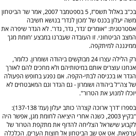
בכ"ב באלול תשס"ז, 5 בספטמבר 2007, אמר שר הביטחון
משה יעלון בכנס של 'מכון לנדר' בנושא חשיבה
אסטרטגית: "אומרים 'גדר, גדר, גדר'. לא הגדר שיפרה את
המצב הביטחוני. זו העובדה שעברנו במבצע 'חומת מגן'
ממיגננה למיתקפה.
רק הלילה עצרו 24 מבוקשים ביהודה ושומרון. כלומר,
אנחנו עוצרים אותם במיטותיהם ולא מחכים להם לאורך
הגדר או בכניסה לבתי-הקפה. אם נפגע בחופש הפעולה
של צה"ל ביהודה ושומרון - גם הגדר וגם המאבטחים לא
יוכלו למנוע את הטרור".
בספרו 'דרך ארוכה קצרה' כותב יעלון (עמ' 137-138):
"בקיץ 2003, כשנה אחרי היציאה לחומת מגן, אפשר היה
לקבוע שישראל הצליחה להדוף את מתקפת הטרור של
ערפאת. אט אט שב הביטחון אל חוצות הערים. הכלכלה