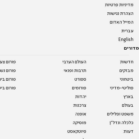
מדיניות פרטיות
הצהרת נגישות
המייל האדום
עברית
English
מדורים
חדשות
העולם הערבי
פורום צע
מבזקים
תרבות ופנאי
פורום נשו
ביטחוני
ספורט
פורום בי
פוליטי-מדיני
פורומים
פורום בי
בארץ
יהדות
בעולם
צרכנות
משפט ופלילים
אופנה
כלכלה ונדל"ן
מוסיקה
דעות
פיוטקאסט