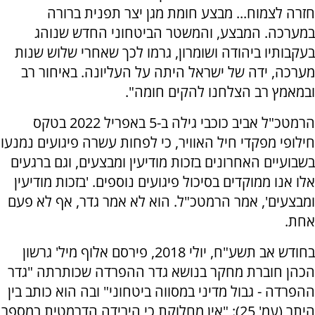
חזרה לצמוח... מבצע חומת מגן יצר תפנית ברורה
במערכה. המבצע, והמשטר הביטחוני החדש שנוהג
בעקבותיו ביהודה ושומרון, גרמו לכך שאחרי שלוש שנות
מערכה, ידה של ישראל היתה על העליונה. באיחור רב
ובמאמץ רב הצלחנו להקים חומה".
הרמטכ"ל אביב כוכבי גילה ב-5 באפריל 2022 בטקס
חילופי מפקדי חיל האוויר, כי לפחות עשרה פיגועים נמנעו
בשבועיים האחרונים בזכות מודיעין ומבצעים, וגם ברגעים
אלו אנו ממוקדים בסיכול פיגועים נוספים. 'בזכות מודיעין
ומבצעים', אמר הרמטכ"ל. הוא לא אמר גדר, אף לא פעם
אחת.
בחודש אב תשע"ח, יולי 2018, פירסם אלוף מיל' גרשון
הכהן חוברת מחקר בנושא גדר ההפרדה שכותרתה "גדר
ההפרדה - גבול מדיני במסווה ביטחוני" ובה הוא כותב בין
היתר (עמ' 25): "אין מחלוקת כי הירידה הדרמטית במספר