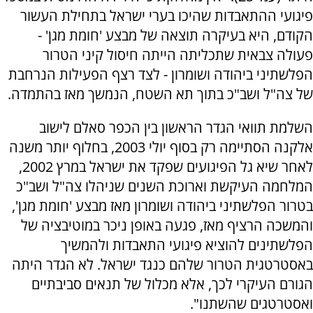
פיגועי ההתאבדות שהיכו בערי ישראל בתחילת העשור
הקודם, היא בעיקרה תוצאה של מבצע 'חומת מגן' -
פעולה צבאית שתכליתה הייתה חיסול קיני הטרור
הפלשתיני ביהודה ושומרון - לצד רצף הפעילות הנרחבת
של צה"ל ושב"כ בתוך תא השטח, הנמשך מאז בהתמדה.
השלמת תוואי הגדר הראשון בין הכפר סאלם לישוב
אלקנה הסתיימה רק בסוף יולי 2003, בחלוף יותר משנה
לאחר שיא גל הפיגועים שפקד את ישראל במרץ 2002,
המלחמה העיקשת וארוכת השנים שניהלו צה"ל ושב"כ
בטרור הפלשתיני ביהודה ושומרון מאז מבצע 'חומת מגן',
והמשכה הרציף מאז, פגעה באופן ניכר במוטיבציה של
הפלשתינים להוציא פיגועי התאבדות ולהמשיך
באסטרטגית הטרור שלהם כנגד ישראל. לא הגדר היתה
הגורם העיקרי לכך, אלא מכלול של תנאים סביבתיים
ואסטרטגים שהשתנו".