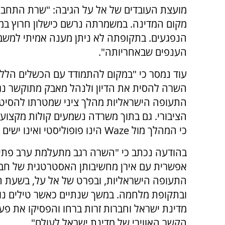
מועצת העובדים של אל על הגיבה: "שרת התחבור
מקום המדינה. במשמרתה נרשם כישלון חרוץ במא
הנפגעים. בתקופתה לא ניתן מענה אמיתי למשב
הענפים שבאחריותה".
עוד נמסר כי "במקום להתמודד עם הכשלים הללו
השרה להסית את הדיון ולנהל מאבק מתוקשר נג
התעופה הישראליות מהלך ציני שמטרתו להסיט
הציבורי. גם בתוך משרדה נשמעים קולות מקצועי
כי המהלך מול Waze הינו פופוליסטי ואינו ישים בפועל".
בהודעה נכתב כי "השרה רגב מתעלמת ערב פת
אפשרית עם אירן מחשיבותן האסטרטגית של חב
התעופה הישראליות, ובפרט של אל על, בשעת חי
ובתקופת מלחמה. במשך שנתיים כאשר טילים נור
מדינת ישראל וחברות זרות ברחו והפסיקו את פע
הקשר האווירי של מדינת ישראל לעולם".