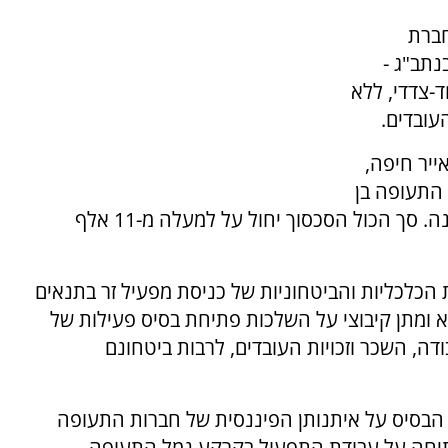
ברת
נתב"ג -
צדדי, ללא
עובדים.
ייר חיפה,
 התעופה בן
גוריון, רמון, חיפה, והמנחתים בהרצליה וראש פינה. סך הכול הסכסוך יחול על למעלה מ-11 אלף
הכלכליות והביטחוניות של כניסת מפעיל זר בתנאים
שא ומתן קיבוצי על השלכות פתיחת בסיס פעילות של
דה, השכר וזכויות העובדים, לרבות ביטחונם
הבסיס על איתנותן הפיננסית של חברות התעופה
יחה על עבודת התפעול בקרקע נמל התעופה.