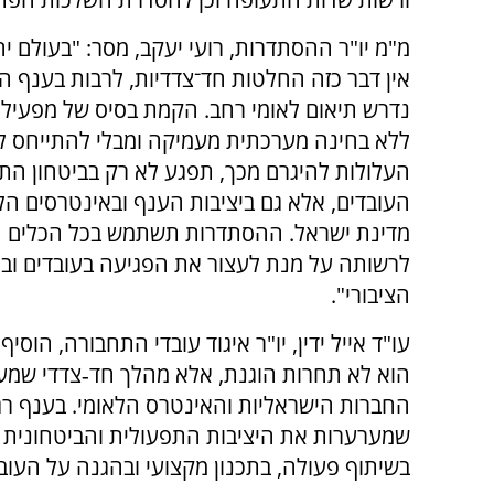
מ"מ יו"ר ההסתדרות, רועי יעקב, מסר: "בעולם י
אין דבר כזה החלטות חד־צדדיות, לרבות בענף ה
נדרש תיאום לאומי רחב. הקמת בסיס של מפעיל 
ללא בחינה מערכתית מעמיקה ומבלי להתייחס 
העלולות להיגרם מכך, תפגע לא רק בביטחון הת
העובדים, אלא גם ביציבות הענף ובאינטרסים הל
מדינת ישראל. ההסתדרות תשתמש בכל הכלים ה
לרשותה על מנת לעצור את הפגיעה בעובדים וב
הציבורי".
עו"ד אייל ידין, יו"ר איגוד עובדי התחבורה, הו
הוא לא תחרות הוגנת, אלא מהלך חד‑צדדי שמעני
החברות הישראליות והאינטרס הלאומי. בענף ר
שמערערות את היציבות התפעולית והביטחונית של
בשיתוף פעולה, בתכנון מקצועי ובהגנה על העו