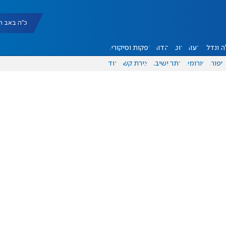
כ"ה באב תשפ"ו |
 ונדל"ן
דעות
אוכל
יהדות
הפקות וסיקורים
ספורט
פורומים
אתר ישיבה
יצירת קשר
עוד