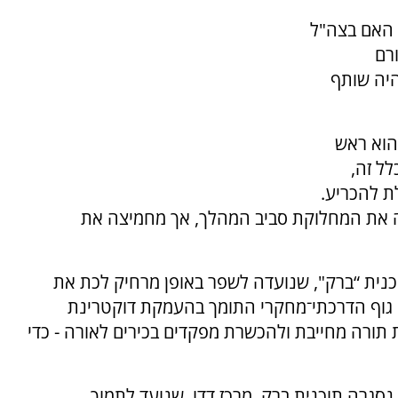
 האם בצה"ל
רם
היה שותף
 הוא ראש
ל זה,
 להכריע.
שה את המחלוקת סביב המהלך, אך מחמיצה את
 במקביל להשקת תוכנית “ברק", שנועדה לשפר באופן מרחיק לכת את
ר: גוף הדרכתי־מחקרי התומך בהעמקת דוקטרינת
רה מחייבת ולהכשרת מפקדים בכירים לאורה - כדי
באופן שעד היום לא הובהר במלואו, בשנת 1994 נסגרה תוכנית ברק. מרכז דדו, שנועד לתמוך