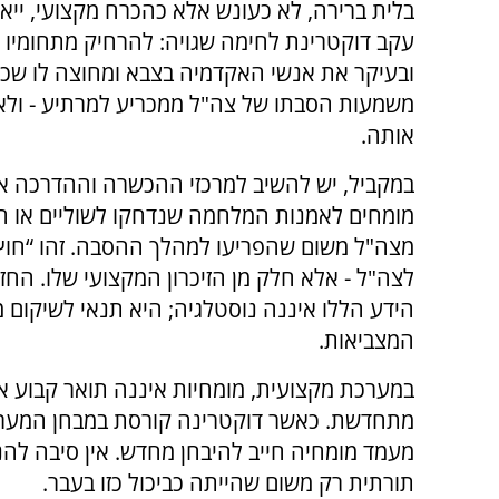
בלית ברירה, לא כעונש אלא כהכרח מקצועי, יי
עקב דוקטרינת לחימה שגויה: להרחיק מתחומיו את
ובעיקר את אנשי האקדמיה בצבא ומחוצה לו שכ
משמעות הסבתו של צה"ל ממכריע למרתיע - ולא 
אותה.
במקביל, יש להשיב למרכזי ההכשרה וההדרכה א
מומחים לאמנות המלחמה שנדחקו לשוליים או ה
מצה"ל משום שהפריעו למהלך ההסבה. זהו “חוץ"
לצה"ל - אלא חלק מן הזיכרון המקצועי שלו. החז
הידע הללו איננה נוסטלגיה; היא תנאי לשיקום 
המצביאות.
במערכת מקצועית, מומחיות איננה תואר קבוע א
מתחדשת. כאשר דוקטרינה קורסת במבחן המערכ
מעמד מומחיה חייב להיבחן מחדש. אין סיבה לה
תורתית רק משום שהייתה כביכול כזו בעבר.