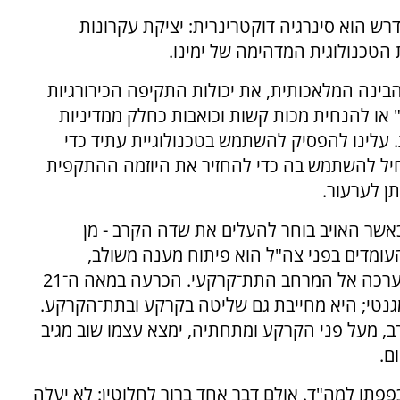
רש הוא סינרגיה דוקטרינרית: יציקת עקרונות
טכנולוגית המדהימה של ימינו.
בינה המלאכותית, את יכולות התקיפה הכירורגיות
" או להנחית מכות קשות וכואבות כחלק ממדיניות
עלינו להפסיק להשתמש בטכנולוגיית עתיד כדי
יל להשתמש בה כדי להחזיר את היוזמה ההתקפית
תן לערעור.
 כאשר האויב בוחר להעלים את שדה הקרב - מן
ומדים בפני צה"ל הוא פיתוח מענה משולב,
מודיעיני, טכנולוגי ותמרוני לתופעת העתקת המערכה אל המרחב התת־קרקעי. הכרעה במאה ה־21
גנטי; היא מחייבת גם שליטה בקרקע ובתת־הקרקע.
ב, מעל פני הקרקע ומתחתיה, ימצא עצמו שוב מגיב
ם.
כפפתו למה"ד. אולם דבר אחד ברור לחלוטין: לא יעלה