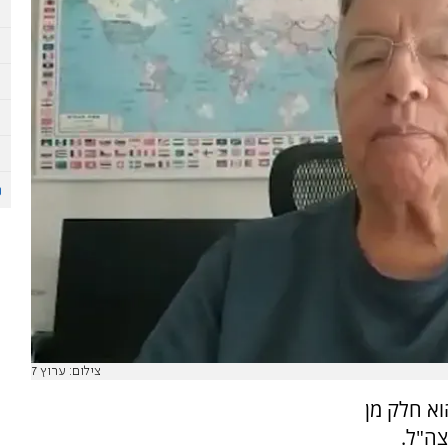
צילום: ערוץ 7
הוא חלק מן
ה"ל.