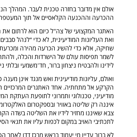
אולם אין מדובר בחזרה טכנית לעבר. המהלך הנד
ההכרעה וההכנעה הקלאסיים אל תוך המעטפת ה
האתגר המקצועי של צה"ל כיום הוא לרתום את ה
ואת העליונות המודיעינית, לא כדי “לנהל סבבים
שחיקה, אלא כדי להשיג הכרעה מהירה ומכרעת. 
לשמר תפיסות עולם של הישרדות והכלה, ולהתח
לידינו ולהבטיח ניצחון ברור, חד־משמעי ובלתי ני
ואולם, עליונות מודיעינית ואש מנגד אינן מענה
הקרקע אל מתחתיה. אחד האתגרים המרכזיים הע
איננה רק שליטה באוויר ובספקטרום האלקטרומ
צבא שאיננו מחזיר לידיו את השליטה בשדה הקר
לתכתיבי האויב במקום לכפות עליו את תנאי הסיו
לא ברור עדיין מי יעמוד בראש מרכז דדו לאחר ה