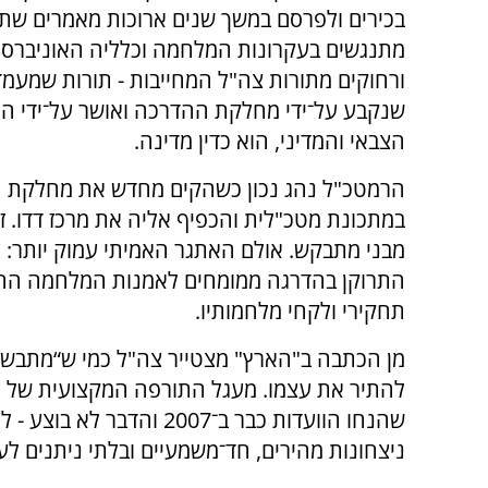
בכירים ולפרסם במשך שנים ארוכות מאמרים שת
מתנגשים בעקרונות המלחמה וכלליה האוניברסלי
ורחוקים מתורות צה"ל המחייבות - תורות שמעמדן
שנקבע על־ידי מחלקת ההדרכה ואושר על־ידי הפי
הצבאי והמדיני, הוא כדין מדינה.
הרמטכ"ל נהג נכון כשהקים מחדש את מחלקת 
במתכונת מטכ"לית והכפיף אליה את מרכז דדו. זה
מבני מתבקש. אולם האתגר האמיתי עמוק יותר: 
התרוקן בהדרגה ממומחים לאמנות המלחמה ההכרע
תחקירי ולקחי מלחמותיו.
מן הכתבה ב"הארץ" מצטייר צה"ל כמי ש“מתבשל 
להתיר את עצמו. מעגל התורפה המקצועית של המ
שהנחו הוועדות כבר ב־2007
ניצחונות מהירים, חד־משמעיים ובלתי ניתנים לע