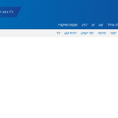
כ"ו באב תשפ"ו |
 ונדל"ן
דעות
אוכל
יהדות
הפקות וסיקורים
ספורט
פורומים
אתר ישיבה
יצירת קשר
עוד