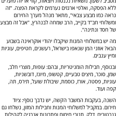
מסביב לשעון. משאיות נכנסות ויוצאות, קווי אריזה פועלים
ללא הפסקה, ואלפי ארגזים נערמים לקראת הפצה. "זה
נראה כמו מבצע צבאי", מתאר מנהל מערך החירום
ומשלוחי חב"ד בקייב, הרב שמחה לבנהרץ, "אבל זה מבצע
של חסד ונתינה".
מה יש במשלוחי המנות שיקבלו יהודי אוקראינה בשבוע
הבא? אוזני המן שנאפו בישראל, רעשנים, חטיפים, עוגיות
ומיץ ענבים.
ובנוסף, חבילות הומניטריות, ובהם: עופות, מוצרי חלב,
שמן, סוכר, מיצים טבעיים, קטשופ, מיונז, דובשניות,
עוגיות, פסטה, אורז, כוסמת, שיבולת שועל, תירס, תה,
קפה ועוד.
השנה, בעקבות המשבר הקשה, יש נדבך נוסף: ציוד
חירום. במקביל למשלוחי המנות וחבילות המזון, נשלחו גם
גנרטורים, דלק, תנורי חימום ופתרונות אנרגיה לקהילות