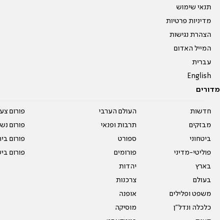
תנאי שימוש
מדיניות פרטיות
הצהרת נגישות
המייל האדום
עברית
English
מדורים
חדשות
העולם הערבי
פורום צע
מבזקים
תרבות ופנאי
פורום נשו
ביטחוני
ספורט
פורום בי
פוליטי-מדיני
פורומים
פורום בי
בארץ
יהדות
בעולם
צרכנות
משפט ופלילים
אופנה
כלכלה ונדל"ן
מוסיקה