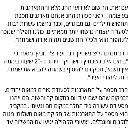
עם זאת, הרישום לאירועי החג מלא וההתארגנות
בעיצומה. "לפני סעודת החג אנחנו מארגנים מסבת
תחפושות ילדים וגם מבוגרים, וכבר נרשמו עשרות רבות.
לסעודה עצמה נרשמו יותר ממאתיים. כולנו תפילה שנזכה
ל'נהפוך הוא' ולכלל התושבים תהיה אורה ושמחה".
הרב מנחם גליצינשטיין, רב העיר צ'רנוביץ, מספר כי
"בימים אלו, כשבחוץ חושך וקר, ויותר מ-20 שעות ביממה
אין חשמל, תפקידנו להוסיף בשמחה להביא את שמחת
החג ליהודי העיר".
הרב מספר על התארגנות לסעודת פורים למאות יהודים.
"במקום שהם ישבו עוד יום במקום קר וחשוך, הם ייהנו
מסעודת עשירה כיד המלך במקום חם ונעים". במקביל,
הוא מספר על התארגנות של חלוקת מאות משלוחי מנות
לזקנים ומוגבלים. "צעירי הקהילה יגיעו עם המשלוח עד