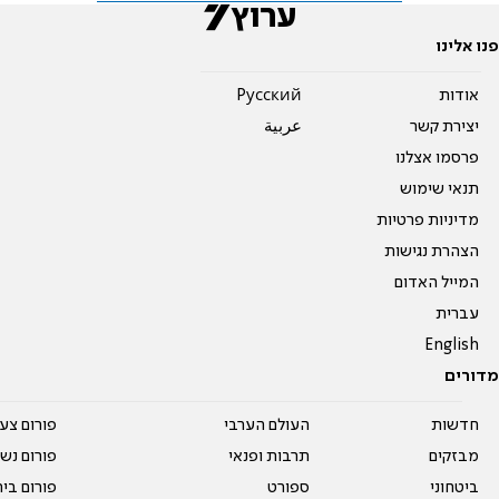
פנו אלינו
אודות
Pусский
יצירת קשר
عربية
פרסמו אצלנו
תנאי שימוש
מדיניות פרטיות
הצהרת נגישות
המייל האדום
עברית
English
מדורים
חדשות
העולם הערבי
פורום צע
מבזקים
תרבות ופנאי
פורום נשו
ביטחוני
ספורט
פורום בי