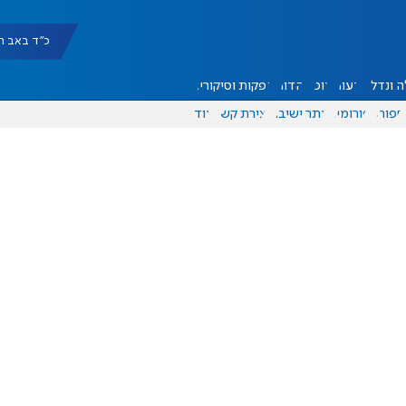
כ"ד באב תשפ"ו |
 ונדל"ן
דעות
אוכל
יהדות
הפקות וסיקורים
ספורט
פורומים
אתר ישיבה
יצירת קשר
עוד