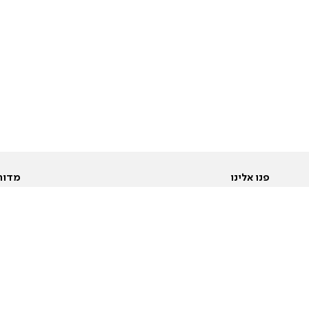
פנו אלינו
מדור
אודות
Pусский
חד
יצירת קשר
عربية
מב
פרסמו אצלנו
בי
תנאי שימוש
פו
מדיניות פרטיות
בא
הצהרת נגישות
בע