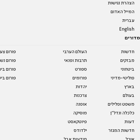
הצהרת נגישות
המייל האדום
עברית
English
מדורים
חדשות
העולם הערבי
פורום צע
מבזקים
תרבות ופנאי
פורום נשו
ביטחוני
ספורט
פורום בי
פוליטי-מדיני
פורומים
פורום בי
בארץ
יהדות
בעולם
צרכנות
משפט ופלילים
אופנה
כלכלה ונדל"ן
מוסיקה
דעות
פיוטקאסט
חדשות המגזר
ילדודס
אוכל
מודעות אבל