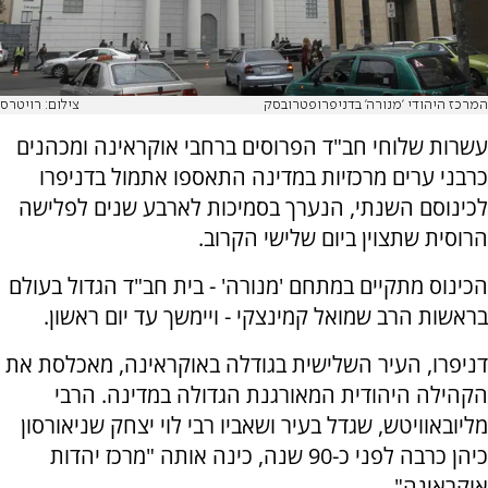
המרכז היהודי 'מנורה' בדניפרופטרובסק
צילום: רויטרס
עשרות שלוחי חב"ד הפרוסים ברחבי אוקראינה ומכהנים
כרבני ערים מרכזיות במדינה התאספו אתמול בדניפרו
לכינוסם השנתי, הנערך בסמיכות לארבע שנים לפלישה
הרוסית שתצוין ביום שלישי הקרוב.
הכינוס מתקיים במתחם 'מנורה' - בית חב"ד הגדול בעולם
בראשות הרב שמואל קמינצקי - ויימשך עד יום ראשון.
דניפרו, העיר השלישית בגודלה באוקראינה, מאכלסת את
הקהילה היהודית המאורגנת הגדולה במדינה. הרבי
מליובאוויטש, שגדל בעיר ושאביו רבי לוי יצחק שניאורסון
כיהן כרבה לפני כ-90 שנה, כינה אותה "מרכז יהדות
אוקראינה".