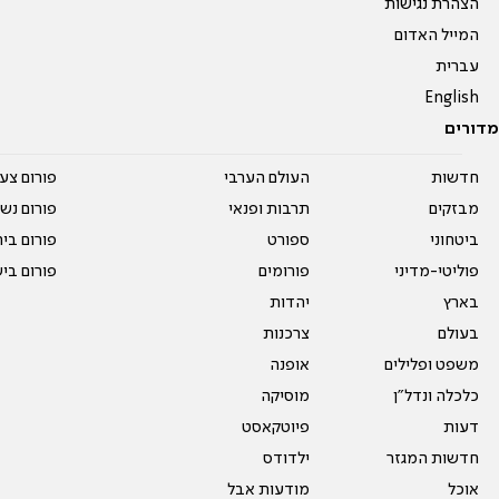
הצהרת נגישות
המייל האדום
עברית
English
מדורים
חדשות
העולם הערבי
פורום צע
מבזקים
תרבות ופנאי
פורום נשו
ביטחוני
ספורט
פורום בי
פוליטי-מדיני
פורומים
פורום בי
בארץ
יהדות
בעולם
צרכנות
משפט ופלילים
אופנה
כלכלה ונדל"ן
מוסיקה
דעות
פיוטקאסט
חדשות המגזר
ילדודס
אוכל
מודעות אבל