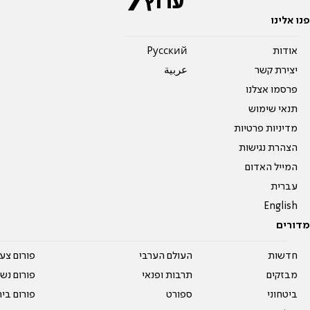
פנו אלינו
אודות
Pусский
יצירת קשר
عربية
פרסמו אצלנו
תנאי שימוש
מדיניות פרטיות
הצהרת נגישות
המייל האדום
עברית
English
מדורים
חדשות
העולם הערבי
פורום צע
מבזקים
תרבות ופנאי
פורום נשו
ביטחוני
ספורט
פורום בי