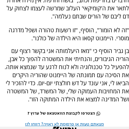
הדברים בחריפות וכתב, "בושה וחרפה. אין מילה אחרת
לתאר את ה'קומיקאי' העלוב שמרשה לעצמו לצחוק על
דם ליבם של הורים שבתם נעלמה".
"זה לא הומור", הוסיף, "זו רשעות טהורה ושפל מדרגה
מוסרי. היימנוט קסאו היא הילדה של כולנו".
בן גביר הוסיף כי "מאז היעלמותה אני בקשר רצוף עם
הוריה הגיבורים, והנחיתי את המשטרה להפוך כל אבן,
להפעיל כל טכנולוגיה ולא לנוח לרגע עד שנמצא אותה.
את הסיכה עם תמונתה של היימנוט שהוריה היקרים
הביאו לי, אני עונד על דש חולצתי יום-יום. כדי להזכיר לי
את המחויבות העמוקה שלי, של המשרד, של המשטרה
ושל המדינה למצוא את הילדה המתוקה הזו".
הצטרפו לקבוצת הוואטצאפ של ערוץ 7
מצאתם טעות או פרסומת לא ראויה? דווחו לנו