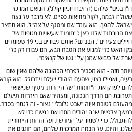
הגבוהים ביותר. תקשיבו למה שקורה בטקס הסמכת
ה"רבנים" שלהם (ההיברו יוניון קולג'). הנואם המרכזי
שעולה לבמה, לקול מחיאות כפיים, לא מדבר על נצח
ישראל. להפך. הוא עומד שם ומטנף על צה"ל. הוא מתאר
את הנוכחות שלנו כאן כ"חומות שעשויות מגופות של
חיילים צעירים". הבנתם? אותם גיבורים בני 19 שעומדים
בקו האש כדי למנוע את הטבח הבא, הם עבורו רק כלי
שרת של כיבוש שמגן על "גטו של קנאים".
‏ויותר מזה - הוא מסביר לפרחי הכהונה שלהם שאין שום
בעיה, ואפילו רצוי, שהעם היהודי ייעלם ויתבולל. הוא קורא
להם לפרק את ה"חומות" של היהדות, מטיף שנישואי
תערובת הם הדרך הנכונה, ומצהיר שאם היהדות תיעלם
מהעולם לטובת איזה "שבט גלובלי" נאור - זה לגמרי בסדר.
במשך אלפיים שנה יהודים מסרו את נפשם כדי לא
להתבולל, כדי לשמור על המורשת ועל הזהות הייחודית
שלנו, והיום, על הבמה המרכזית שלהם, הם חוגגים את