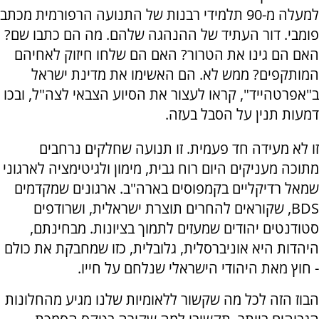
למעלה מ-90 תלמידי רבנות של התנועה הרפורמית מכתב
פומבי. דור העתיד של ההנהגה שלהם. מה הם כתבו שם?
האם הם גינו את הטרור? האם הם שלחו חיזוק לאחיהם
המותקפים? ממש לא. הם האשימו את מדינת ישראל
ב"אפרטהייד", קראו לעצור את הסיוע הצבאי לצה"ל, ובכו
דמעות תנין על הסבל בעזה.
‏זו לא מעידה חד פעמית. זו תנועה שחלקים נרחבים
מתוכה מעניקים היום רוח גבית, מימון ולגיטימציה לארגוני
שמאל רדיקליים בקמפוסים בארה"ב. ארגונים שמקדמים
BDS, שקוראים להחרים תוצרת ישראלית, ושרודפים
סטודנטים יהודים שמעזים לתמוך בציונות. מבחינתם,
היהדות היא אוניברסלית, גלובלית, כזו שמחבקת את כולם
- חוץ מאת היהודי הישראלי שנלחם על חייו.
‏הבוז הזה לכל מה שקשור ללאומיות שלנו מגיע מהחלונות