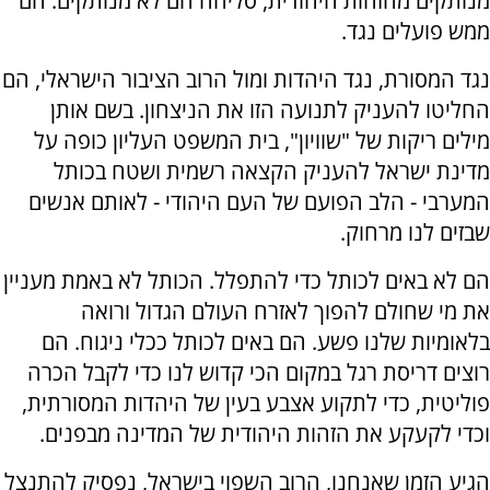
מנותקים מהזהות היהודית, סליחה הם לא מנותקים. הם
ממש פועלים נגד.
‏נגד המסורת, נגד היהדות ומול הרוב הציבור הישראלי, הם
החליטו להעניק לתנועה הזו את הניצחון. בשם אותן
מילים ריקות של "שוויון", בית המשפט העליון כופה על
מדינת ישראל להעניק הקצאה רשמית ושטח בכותל
המערבי - הלב הפועם של העם היהודי - לאותם אנשים
שבזים לנו מרחוק.
‏הם לא באים לכותל כדי להתפלל. הכותל לא באמת מעניין
את מי שחולם להפוך לאזרח העולם הגדול ורואה
בלאומיות שלנו פשע. הם באים לכותל ככלי ניגוח. הם
רוצים דריסת רגל במקום הכי קדוש לנו כדי לקבל הכרה
פוליטית, כדי לתקוע אצבע בעין של היהדות המסורתית,
וכדי לקעקע את הזהות היהודית של המדינה מבפנים.
‏הגיע הזמן שאנחנו, הרוב השפוי בישראל, נפסיק להתנצל