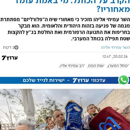
הקרב על הכותל: מי באמת עומד
מאחוריו?
השר עמיחי אליהו מזכיר כי מאחורי שיח ה"פלורליזם" מסתתרת
מגמה של פגיעה בזהות היהודית והלאומית. הוא מבקר
בחריפות את התנועה הרפורמית ואת החלטת בג"ץ להקצות
שטח תפילה בכותל המערבי.
השר עמיחי אליהו
2 דקות
20.02.26, 12:47
הכותל המערבי
נשות הכותל
הרב עמיחי אליהו