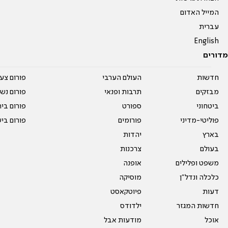
המייל האדום
עברית
English
מדורים
חדשות
העולם הערבי
פורום צע
מבזקים
תרבות ופנאי
פורום נשו
ביטחוני
ספורט
פורום בי
פוליטי-מדיני
פורומים
פורום בי
בארץ
יהדות
בעולם
צרכנות
משפט ופלילים
אופנה
כלכלה ונדל"ן
מוסיקה
דעות
פיוטקאסט
חדשות המגזר
ילדודס
אוכל
מודעות אבל