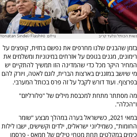
נשות הכותל וגלעד קריב
צילום: Yonatan Sindel/Flash90
‏בזמן שהבנים שלנו מחרפים את נפשם בחזית, קופצים על
רימונים, מגנים בגופם על אזרחים במיגוניות ומשלמים את
המחיר היקר מכל כדי שהמדינה הזו תמשיך להתקיים יש
מי שיושב במזגנים בארצות הברית, לוגם לאטה, ויורק להם
בפרצוף. ועוד דורש לקבל על זה פרס בכותל המערבי.
‏מה מסתתר מתחת למכבסת מילים של "פלורליזם"
ו"הכלה".
‏במאי 2021, כשישראל בערה במהלך מבצע "שומר
החומות", כשמיליוני ישראלים, ילדים וקשישים, ישבו לילות
כימים במקלטים תחת מטחי טילים של חמאס - פרסמו