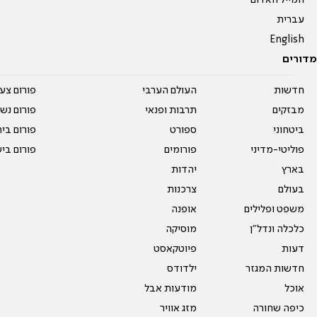
המייל האדום
עברית
English
מדורים
חדשות
העולם הערבי
פורום צע
מבזקים
תרבות ופנאי
פורום נשו
ביטחוני
ספורט
פורום בי
פוליטי-מדיני
פורומים
פורום בי
בארץ
יהדות
בעולם
צרכנות
משפט ופלילים
אופנה
כלכלה ונדל"ן
מוסיקה
דעות
פיוטקאסט
חדשות המגזר
ילדודס
אוכל
מודעות אבל
כיפה שחורה
מזג אוויר