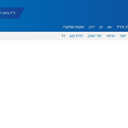
כ"ה באב תשפ"ו |
 ונדל"ן
דעות
אוכל
יהדות
הפקות וסיקורים
ספורט
פורומים
אתר ישיבה
יצירת קשר
עוד