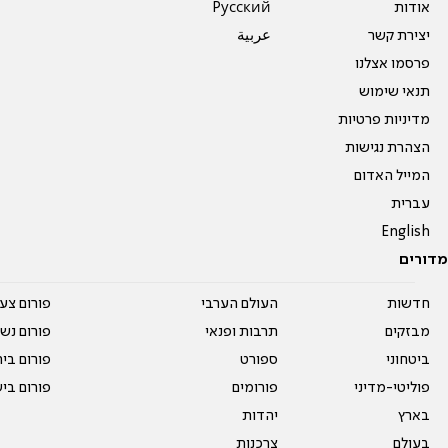
אודות
Pусский
יצירת קשר
عربية
פרסמו אצלנו
תנאי שימוש
מדיניות פרטיות
הצהרת נגישות
המייל האדום
עברית
English
מדורים
חדשות
העולם הערבי
פורום צע
מבזקים
תרבות ופנאי
פורום נשו
ביטחוני
ספורט
פורום בי
פוליטי-מדיני
פורומים
פורום בי
בארץ
יהדות
בעולם
צרכנות