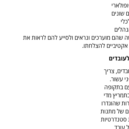
פולארי
ם שונים
כלי
נהלים
 שהם מוערכים ונראים ולסייע להם לראות את
אקטיביים להצלחתו.
עובדים
דים, צריך
י עשור.
עם בתקופה
תמריץ מדי
ות שהוגדרו
ים של מתנות
ת סטנדרטיות
 עובד