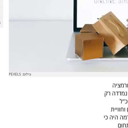
צילום: PEXELS
רמציה
נמדדה רק
כ"ל
 וחוויית
מה היה כי
חום