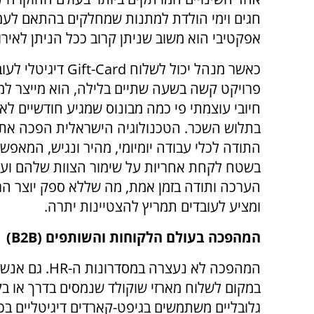
חגים וימי הולדת למתנות שמחלקים בהתאם לעמיד
אפקטיבי הוא משוב שניתן קרוב ככל הניתן לאירו
כאשר מנהל יכול לשלוח
Gift-Card
דיגיטלי לעו
פרויקט קשה בשעה שתיים בלילה, הוא מייצר למ
חיובי עוצמתי פי כמה מבונוס שמגיע חודשיים לא
בתלוש השכר. הטכנולוגיה הישראלית הפכה את
התודה לכלי עבודה יומיומי, מהיר ונגיש, המאפש
בשטח לקחת אחריות על שימור הצוות שלהם וע
הערכה ותודה בזמן אמת, מה שללא ספק יוצר ה
ומציע לעובדים תמריץ להצטיינות יתרה.
המהפכה בעולם הלקוחות והשותפים (
B2B
)
המהפכה לא נעצרה במסדרונות ה-
HR
. גם אנשי
במקום לשלוח מארזי שוקולד שנמסים בדרך או בקב
גלובליים משתמשים בגיפט-קארדים דיגיטליים בכ