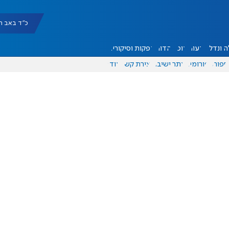
כ"ד באב תשפ"ו |
 ונדל"ן
דעות
אוכל
יהדות
הפקות וסיקורים
ספורט
פורומים
אתר ישיבה
יצירת קשר
עוד