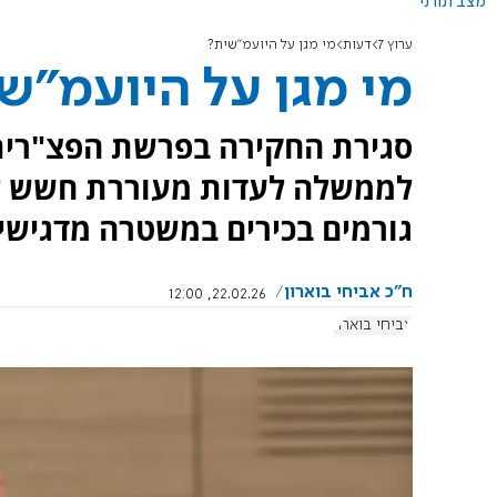
מצב תורני
ערוץ 7
דעות
מי מגן על היועמ"שית?
מי מגן על היועמ"ש
סגירת החקירה בפרשת הפצ"רית
לממשלה לעדות מעוררת חשש לטי
גורמים בכירים במשטרה מדגישים
ח"כ אביחי בוארון
22.02.26, 12:00
אביחי בוארון