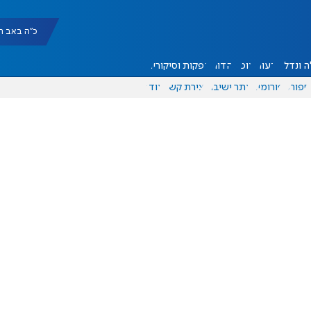
כ"ה באב תשפ"ו |
 ונדל"ן
דעות
אוכל
יהדות
הפקות וסיקורים
ספורט
פורומים
אתר ישיבה
יצירת קשר
עוד