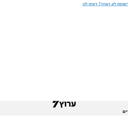
ומת לא ראויה? דווחו לנו
ים
שות
חדשות המגזר
פורומים
תגי