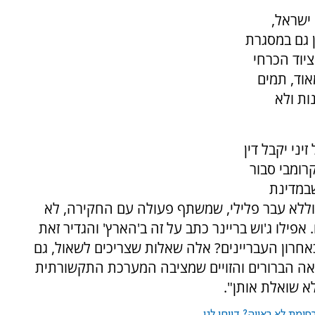
ישראל,
 גם במסגרת
יוד הכרחי
אוד, תמים
ות ולא
ני יקבל דין
רומבי סבור
שבמדינת
וללא עבר פלילי, שמשתף פעולה עם החקירה, לא
אפילו ג'וש בריינר כתב על זה ב'הארץ' והגדיר זאת
כאחרון העבריינים? אלה שאלות שצריכים לשאול, גם
יאה הברורים והזויים שמציבה המערכת התקשורתית
א שואלת אותן".
ומת לא ראויה? דווחו לנו