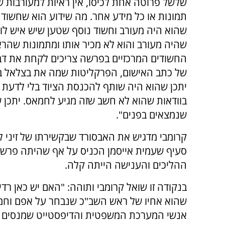
שלשל פרוטה אחת לכיסו, אין ראיות למעורבות של
תמונות או כל מידע אחר. מה שידוע הוא שחשוד 
שהוא היה מעורב וחשוד נוסף שטען שיש איש לו
שהיה מעורב והוא לא מכיר אותו ומתמונות שהראו 
החשודים המרכזיים בפרשה צריכים לקחת את דבר
של כתב האישום, הפרקליטות שמה את בצלאל בת
יתכן שהוא היה שותף להכנסת הציוד בלי לדעת ל
בוודאות שהוא לא חשב שזה מגיע לחמאס. יתכן ש
שנמצאים בפנים".
קרומבי מדגיש את האבסורד שבקשירתו של זיני 
סעיף שעמית אייסמן הכניס על אף שהיתה פרשה
ההליכים והענישה הייתה קלה.
בנקודה זו שואל קרומבי ותוהה: "האם יש כאן רד
שהוא אחיו של ראש השב"כ שנבחר על אפם וח
אנשי המערכת המשפטית והדיפסטייט שמנסים לי