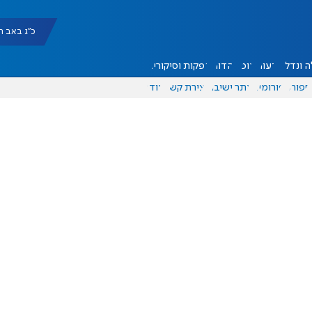
כ"ג באב תשפ"ו |
 ונדל"ן
דעות
אוכל
יהדות
הפקות וסיקורים
ספורט
פורומים
אתר ישיבה
יצירת קשר
עוד