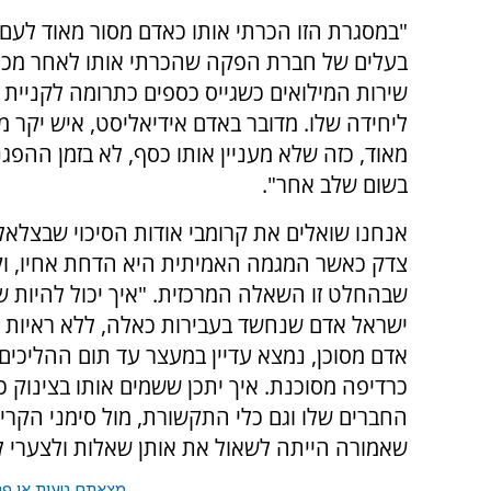
"במסגרת הזו הכרתי אותו כאדם מסור מאוד לעם 
בעלים של חברת הפקה שהכרתי אותו לאחר מכן
שירות המילואים כשגייס כספים כתרומה לקניית צ
ליחידה שלו. מדובר באדם אידיאליסט, איש יקר מ
מאוד, כזה שלא מעניין אותו כסף, לא בזמן ההפגנ
בשום שלב אחר".
אנחנו שואלים את קרומבי אודות הסיכוי שבצלאל זי
צדק כאשר המגמה האמיתית היא הדחת אחיו, וק
שבהחלט זו השאלה המרכזית. "איך יכול להיות 
ישראל אדם שנחשד בעבירות כאלה, ללא ראיות 
אדם מסוכן, נמצא עדיין במעצר עד תום ההליכים. 
כרדיפה מסוכנת. איך יתכן ששמים אותו בצינוק 
החברים שלו וגם כלי התקשורת, מול סימני הקר
שאמורה הייתה לשאול את אותן שאלות ולצערי ל
מצאתם טעות או פרס