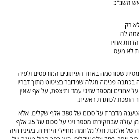
אש השב"כ
לא רק
מה לה
הדחת אחיו
ת לא מעט
טית שפורסמה באחד העיתונים המודפסים ולפיה
 בכתבה פנימה מגלה שמדובר בציטוט מתוך דבריו
 אחרים ומספר שזיני עמד ותיצפת, על אף שאין
ר הופכת לכותרת ראשית.
במקרה אחר נכתב שזיני קיבל לידיו כסף מזומן והטענה מדברת על סכום של 380 אלף שקלים, אלא
שמתמלילי החקירה שפורסמו על ידי אביעד גליקמן עולה שבחקירתו מספר זיני על סכום של 25 אלף
של אלמנת חלל מלחמה מחיילי היחידה. בעיניו היה