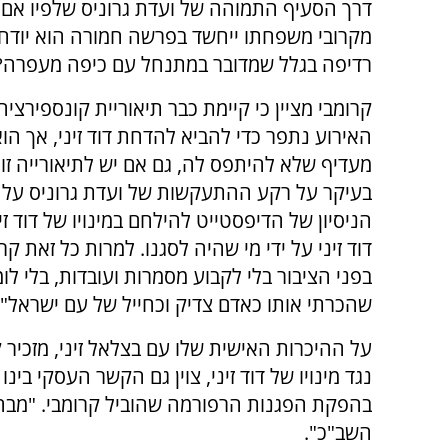
דרך הסעיף התמוהה של ועדת גרוניס שלפיו אם 
מקרובי משפחתו ייחשד בפרשה חמורה הוא יודח.
רדיפה בגלל שמדובר במתנחל עם כיפה מעפרה?"
קרומבי מציין כי קיימת כבר תיאוריית קונספירציה
האירוע נתפר כדי להביא להדחת דוד זיני, אך הו
מעדיף שלא להיתפס לה, גם אם יש לתיאורייה זו 
בעיקר על רקע ההתעקשות של ועדת גרוניס על 
הניסיון של הדיפסטייט להילחם במינויו של דוד ז
דוד זיני על ידי מי שהיה לסגנו. למרות כל זאת
בפני הציבור בלי לקבוע מסמרות ועובדות, בלי ל
שהכרתי אותו כאדם צדיק וכחייל של עם ישראל".
על ההיכרות האישית שלו עם בצלאל זיני, מזכיר
נגד מינויו של דוד זיני, צוין גם הקשר העסקי ב
בהפקת הפגנות הרפורמה שהוביל קרומבי. "מבחינ
השב"כ".