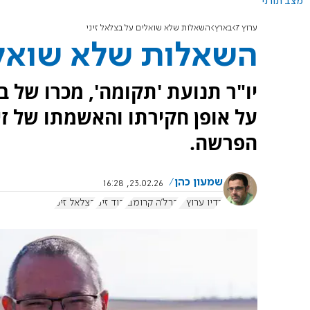
מצב תורני
ערוץ 7
בארץ
השאלות שלא שואלים על בצלאל זיני
השאלות שלא שואלים
יו"ר תנועת 'תקומה', מכרו של 
על אופן חקירתו והאשמתו של זי
הפרשה.
שמעון כהן
23.02.26, 16:28
רדיו ערוץ 7
ברל'ה קרומבי
דוד זיני
בצלאל זיני