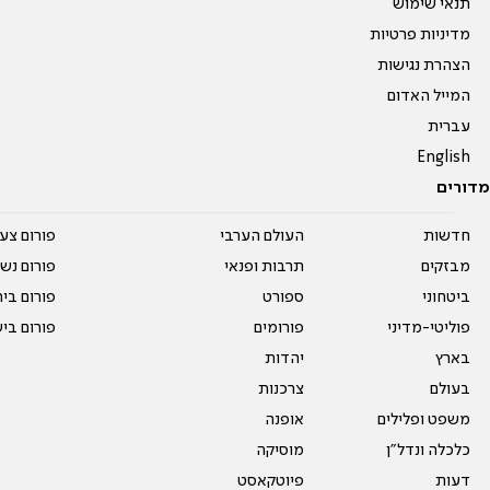
תנאי שימוש
מדיניות פרטיות
הצהרת נגישות
המייל האדום
עברית
English
מדורים
חדשות
העולם הערבי
פורום צע
מבזקים
תרבות ופנאי
פורום נשו
ביטחוני
ספורט
פורום בי
פוליטי-מדיני
פורומים
פורום בי
בארץ
יהדות
בעולם
צרכנות
משפט ופלילים
אופנה
כלכלה ונדל"ן
מוסיקה
דעות
פיוטקאסט