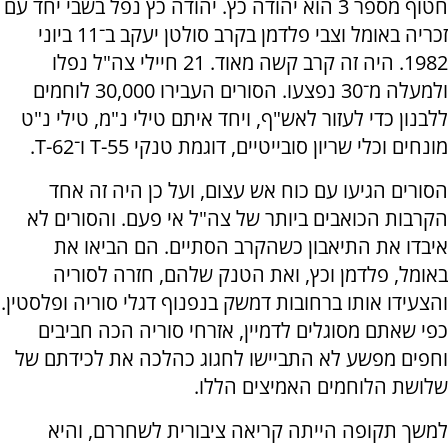
חטוף מספר 3 הוא יהודה כץ. יהודה כץ נפל בשבי יחד עם
זכריה באומל וצבי פלדמן בקרב סולטן יעקב ב־11 ביוני
1982. היה זה קרב קשה מאוד. 21 חיילי צה"ל נפלו
ולמעלה מ־30 נפצעו. הסורים העבירו 30,000 לוחמים
ללבנון כדי לעזור לאש"ף, ויחד איתם טילי נ"מ, טילי נ"ט
מונחים וכלי שריון סובייטיים, דוגמת טנקי T-55 ו־T-62.
הסורים הגיעו עם כוח אש עצום, ועל כן היה זה אחד
הקרבות הכואבים ביותר של צה"ל אי פעם. והסורים לא
איבדו את התיאבון כשהקרב הסתיים. הם הביאו את
באומל, פלדמן וכץ, ואת הטנק שלהם, חזרה לסוריה
והצעידו אותו ברחובות דמשק בנפנוף דגלי סוריה ופלסטין.
כפי שאתם מסוגלים לדמיין, אזרחי סוריה הכה חביבים
וחפים מפשע לא התביישו לחגוג כהלכה את לכידתם של
שלושת הלוחמים האמיצים הללו.
למשך תקופה הייתה קריאה ציבורית לשחררם, והיא