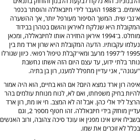
הלבנונית. הוא נלקח לבקעת הלבנון והוחזק בתנאים
איומים. ב־1988 הועבר לידי חיזבאללה והוסתר בכפר
א־נבי שית. המשך הסיפור מעורפל יותר, אך ההשערה
המקובלת היא שנלקח לאיראן והושם בטהרן בבידוד
מוחלט. ב־1994 איראן החזירה אותו לחיזבאללה, ומכאן
נעלמו עקבותיו. הדעה המקובלת היא שרון ארד מת בין
1995 ל־1997 מרעב ומאי־קבלת טיפול רפואי. כיוון שגורלו
נותר בלתי ידוע, עד עצם היום הזה אשתו נחשבת
"עגונה", אני עדיין מתפלל למענו, רון בן בתיה.
איפה רון ארד נמצא היום? אם הוא בחיים, הוא היה אמור
להיות בחיק משפחתו, ואם לא, לנוח מנוחת עולמים בהר
הרצל ליד אלי כהן. אבל זה לא המצב. חי או מת, רון ארד
עדיין מוחזק בידי חיזבאללה. זהו חטוף מספר 2, וגם
בשבילו איש אינו מפגין או עונד סיכה צהובה, ורוב האנשים
בכלל לא זוכרים את שמו.