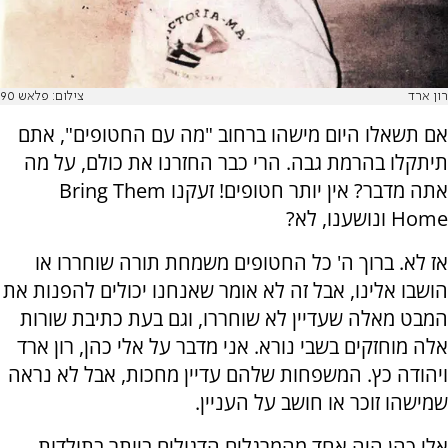
רון ארד
צילום: פלאש 90
אם תשאלו היום מישהו ברחוב "מה עם החטופים", אתם
תיתקלו בהרמת גבה. הרי כבר החזרנו את כולם, על מה
אתה מדבר? אין יותר חטופים! זעקנו Bring Them
Home ונושענו, לא?
אז לא. ברוך ה' כל החטופים משמחת תורה שוחררו או
הושבו אלינו, אבל זה לא אומר שאנחנו יכולים להפנות את
המבט מאלה שעדיין לא שוחררו, וגם בעת כתיבת שורות
אלה מוחזקים בשבי נורא. אני מדבר על אלי כהן, רון ארד
ויהודה כץ. המשפחות שלהם עדיין מחכות, אבל לא נראה
שמישהו זוכר או חושב על העניין.
אלי כהן היה אחד מהמרגלים הדגולים ביותר בתולדות