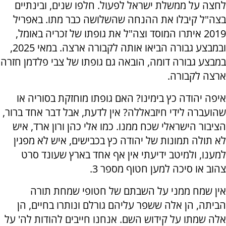
לחצה על ממשלת ישראל לפעול. חלפו שנים, ובינתיים
בצה"ל קיבלו את ההנחה שהשלושה כבר מתו. באפריל
2019 איתרו המוסד וצה"ל את גופתו של זכריה באומל,
ובמבצע גבורה הביאו אותה לקבורה ארצה. במאי 2025,
במבצע גבורה דומה, הובאה גם גופתו של צבי פלדמן חזרה
ארצה לקבורה.
איפה יהודה כץ בימינו? האם גופתו מוחזקת בסוריה או
שהועברה לידי חיזבאללה? אין לדעת, אבל דבר אחד ברור,
הציבור הישראלי שכח ממנו. כמו אלי כהן ורון ארד, איש
לא תולה תמונות של יהודה כץ בכבישים, איש לא מפגין
למענו, ולמיטב ידיעתי אין אף אחד בארץ שעונד סרט
צהוב או סיכה למען חטוף מספר 3.
אין שמח ממני על השבתם של חטופי שמחת תורה
הביתה, הן אלה ששפר עליהם גורלם ונותרו בחיים, הן
אלה שמתו על קידוש השם. אנחנו חייבים להודות לה' על