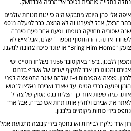
נתלה בתלייה פומבית בכיכר אל־מרג'ה שבדמשק.
איפה אלי כהן היום? מתבקש היה כי ינוח מנוחת עולמים
בהר הרצל, אבל לצערנו זה לא המצב. כבר למעלה מ־60
שנה שסוריה מחזיקה בגופתו, ופעם אחר פעם סירבה
לשחרר אותה. זהו החטוף מספר 1 שלנו, אבל איש לא
צועק "Bring Him Home" או עונד סיכה צהובה למענו.
ומכאן ללבנון. ב־16 באוקטובר 1986 נשלחו הטייס ישי
אבירם והנווט רון ארד לתקוף יעדים של אש"ף בדרום
לבנון. פצצה שהפנטום F-4 שלהם שיגר התפוצצה לפני
הזמן ופגעה בכלי הטיס, עד שארד ואבירם נאלצו לנטוש
אותו. כמה שעות אחר כך הצליח בנס מסוק של צה"ל
לאתר את אבירם ולחלץ אותו תחת אש כבדה, אבל ארד
נתפס בידי כוחות מקומיים בלבנון.
רון ארד נלקח לביירות ואז נחטף בידי קבוצה מתנועת אמל