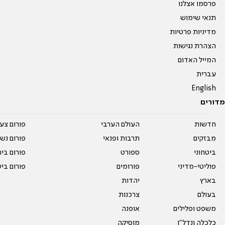
פרסמו אצלנו
תנאי שימוש
מדיניות פרטיות
הצהרת נגישות
המייל האדום
עברית
English
מדורים
חדשות
העולם הערבי
פורום צע
מבזקים
תרבות ופנאי
פורום נשו
ביטחוני
ספורט
פורום בי
פוליטי-מדיני
פורומים
פורום בי
בארץ
יהדות
בעולם
צרכנות
משפט ופלילים
אופנה
כלכלה ונדל"ן
מוסיקה