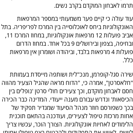
תרמו לאבחון המוקדם בקרב נשים.
עוד עולה כי קיים פער משמעותי במספר המרפאות
האונקולוגיות ביחס לאוכלוסייה בין המרכז לפריפריה. בתל
אביב פועלות 12 מרפאות אונקולוגיות, במחוז המרכז 11,
ובחיפה, בצפון ובירושלים 9 בכל אחד. במחוז הדרום
פועלות 4 מרפאות בלבד, וביהודה ושומרון אין מרפאות
כלל.
שירה סגל-קופרמן, מנכ"לית ושותפה מייסדת בעמותת
"חלאסרטן", אמרה כי, "הדוח מראה שהגיל הצעיר מהווה
חסם לאבחון מוקדם, וכך צעירים חולי סרטן 'נופלים בין
הכיסאות' ונדרש עבורם מענה ייעודי. המדינה כבר הכירה
בכך כשפורסם חוזר מנהל הסיעוד שמגדיר תפקיד של
אחות מרכזת טיפול לצעירים, ועודכנה בהתאם תוכנית
הלימודים לאחיות אונקולוגיות. הצורך הוכר, עכשיו צריך
ליישם, לאייש את התפקידים ולהבטיח רצף טיפולי אמיתי