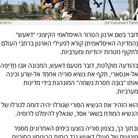
מחבל דאעש בעיראק
רויטרס
דובר בשם ארגון הטרור האיסלאמי הקיצוני "דאעש"
(המדינה האיסלאמית) קורא לפעילי הארגון ברחבי העולם
לתקוף מטרות יהודיות ומערביות.
בהודעה מוקלטת, דובר מטעם דאעש, המכונה אבו חֻדַיְפַה
אל-אנסארי, תקף את נשיא סוריה אחמד אל-שרע וכינה
אותו "בובה חסרת נשמה" המונהגת בידי מדינות
מערביות.
הוא הזהיר את הנשיא הסורי שגורלו יהיה דומה לגורלו של
הנשיא המודח בשאר אסד, שנאלץ להימלט לרוסיה.
ובתוך כך, בצפון סוריה בוצעו בימים האחרונים מספר
פיגועים של פעילי דאעש נגד כוחות הביטחון הסוריים,