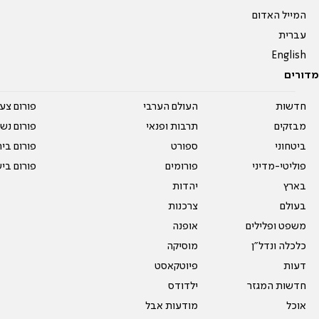
המייל האדום
עברית
English
מדורים
חדשות
העולם הערבי
פורום צע
מבזקים
תרבות ופנאי
פורום נשו
ביטחוני
ספורט
פורום בי
פוליטי-מדיני
פורומים
פורום בי
בארץ
יהדות
בעולם
צרכנות
משפט ופלילים
אופנה
כלכלה ונדל"ן
מוסיקה
דעות
פיוטקאסט
חדשות המגזר
ילדודס
אוכל
מודעות אבל