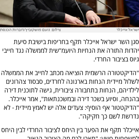
ישראל אייכלר
צילום: נועם מושקוביץ/דוברות הכנסת
סגן השר ישראל אייכלר תקף בחריפות בישיבת סיעת
יהדות התורה את הנחיות היועמ"שית לממשלה נגד חייבי
גיוס בציבור החרדי.
"הדיקטטורה הרשמית הוציאה מכתב לחייב את הממשלה
לשלול מיידית הנחות בארנונה לחרדים, סבסוד צהרונים
לילדיהם, הנחות בתחבורה ציבורית, גישה לתוכנית דירה
בהנחה, וסיוע בשכר דירה ובמשכנתאות", אמר אייכלר.
"הדיקטטור אף הוסיף: צעדים אלה יש לאמץ מיידית - לא
נדרשת לשם כך חקיקה".
אייכלר תקף את הפער בין היחס לציבור החרדי לבין היחס
למשפחות פשע: "תארו לכם מה הציבור הנאור