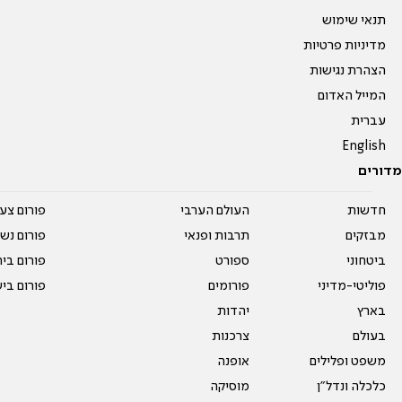
תנאי שימוש
מדיניות פרטיות
הצהרת נגישות
המייל האדום
עברית
English
מדורים
חדשות
העולם הערבי
פורום צע
מבזקים
תרבות ופנאי
פורום נשו
ביטחוני
ספורט
פורום בי
פוליטי-מדיני
פורומים
פורום בי
בארץ
יהדות
בעולם
צרכנות
משפט ופלילים
אופנה
כלכלה ונדל"ן
מוסיקה