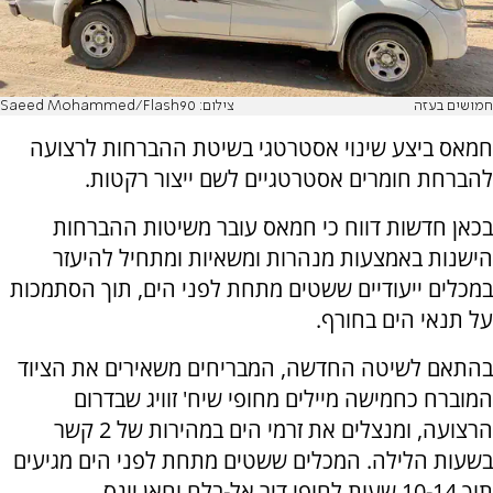
חמושים בעזה
צילום: Saeed Mohammed/Flash90
חמאס ביצע שינוי אסטרטגי בשיטת ההברחות לרצועה
להברחת חומרים אסטרטגיים לשם ייצור רקטות.
בכאן חדשות דווח כי חמאס עובר משיטות ההברחות
הישנות באמצעות מנהרות ומשאיות ומתחיל להיעזר
במכלים ייעודיים ששטים מתחת לפני הים, תוך הסתמכות
על תנאי הים בחורף.
בהתאם לשיטה החדשה, המבריחים משאירים את הציוד
המוברח כחמישה מיילים מחופי שיח' זוויג שבדרום
הרצועה, ומנצלים את זרמי הים במהירות של 2 קשר
בשעות הלילה. המכלים ששטים מתחת לפני הים מגיעים
תוך 10-14 שעות לחופי דיר אל-בלח וחאן יונס.