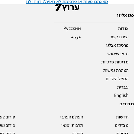
מצאתם טעות או פרסומת לא ראויה? דווחו לנו
פנו אלינו
אודות
Pусский
יצירת קשר
عربية
פרסמו אצלנו
תנאי שימוש
מדיניות פרטיות
הצהרת נגישות
המייל האדום
עברית
English
מדורים
חדשות
העולם הערבי
פורום צע
מבזקים
תרבות ופנאי
פורום נשו