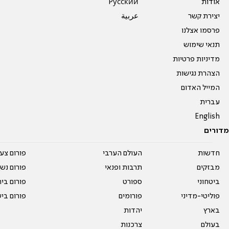
אודות
Pусский
יצירת קשר
عربية
פרסמו אצלנו
תנאי שימוש
מדיניות פרטיות
הצהרת נגישות
המייל האדום
עברית
English
מדורים
חדשות
העולם הערבי
פורום צע
מבזקים
תרבות ופנאי
פורום נשו
ביטחוני
ספורט
פורום בי
פוליטי-מדיני
פורומים
פורום בי
בארץ
יהדות
בעולם
צרכנות