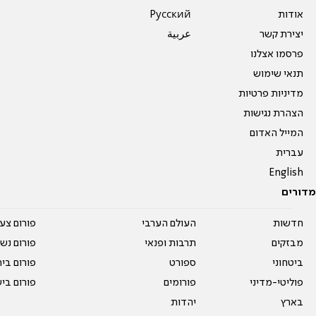
אודות
Pусский
יצירת קשר
عربية
פרסמו אצלנו
תנאי שימוש
מדיניות פרטיות
הצהרת נגישות
המייל האדום
עברית
English
מדורים
חדשות
העולם הערבי
פורום צע
מבזקים
תרבות ופנאי
פורום נשו
ביטחוני
ספורט
פורום בי
פוליטי-מדיני
פורומים
פורום בי
בארץ
יהדות