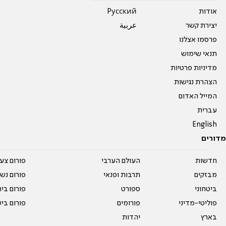
אודות
Pусский
יצירת קשר
عربية
פרסמו אצלנו
תנאי שימוש
מדיניות פרטיות
הצהרת נגישות
המייל האדום
עברית
English
מדורים
חדשות
העולם הערבי
פורום צע
מבזקים
תרבות ופנאי
פורום נשו
ביטחוני
ספורט
פורום בי
פוליטי-מדיני
פורומים
פורום בי
בארץ
יהדות