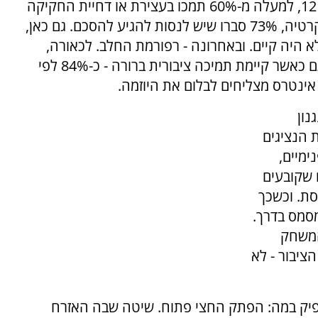
שתאפשר להמשיך ולחיות יחד. לפי סקר חדשות 12, למעלה מ-60% תמכו בעצירת או דחיית החקיקה
לשם הידברות רחבה, ולפי המכון הישראלי לדמוקרטיה, 73% סברו שיש לנסות להגיע להסכם. גם כאן,
 היה קיים. ובאחרונה - רפורמת החלב. לכאורה,
סוגיה כלכלית גרידא, בפועל - עוד דוגמה לכך שגם כאשר קיימת תמיכה ציבורית ברורה - כ-84% לפי
נון
 הנציגים
ימיים,
 שקובעים
סת. וכשכך
סמס בדרך.
המשחק
ציבור - לא
פיק במה: הפתק החצי פתוח. שיטה שבה האזרח