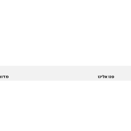
פנו אלינו
מדור
אודות
Pусский
חד
יצירת קשר
عربية
מב
פרסמו אצלנו
בי
תנאי שימוש
פו
מדיניות פרטיות
בא
הצהרת נגישות
בע