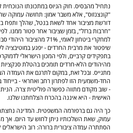
נתחיל מהבסיס. חוק הגיוס במתכונתו הנוכחית ל
"קונצנזוס", אלא משבר אמון: תחושה עמוקה שה
דורשת מציבור אחד לשאת בנטל, שהלך ותפח 
"חרבות ברזל", בזמן שציבור אחר פטור ממנו. לפי
למחקרי ביטחון לאומי, 71% מהציבור ה
שיפטור את מרבית החרדים - יפגע במוטיבציה ל
מהיהודים הלא-חרדים תומכים בהטלת סנקציות 
מתגייס. ובכל זאת, במקום לתרגם את העמדה הצי
החד-משמעית הזו לפתרון רחב ואחראי - בייחוד
- שוב מקודם מתווה כפשרה פוליטית צרה. הנית
האישית - היא איננה בהכרח הצלחתנו שלנו.
כך היה גם ברפורמה המשפטית. המדינה נחצתה ל
עמוק, שאת השלכותיו ניתן לחוש עד היום. אך מ
הסתתרה עמדה ציבורית ברורה: רוב הישראלים 