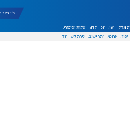
כ"ג באב תשפ"ו |
 ונדל"ן
דעות
אוכל
יהדות
הפקות וסיקורים
ספורט
פורומים
אתר ישיבה
יצירת קשר
עוד