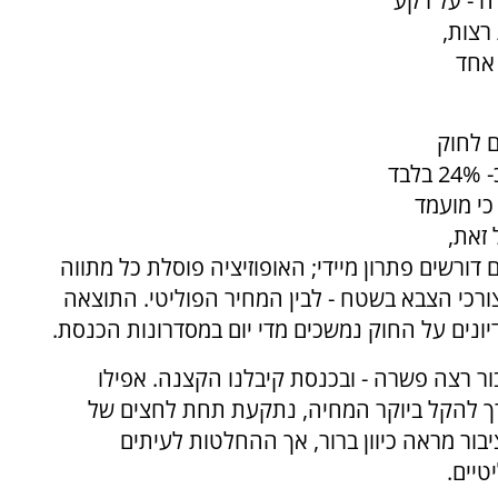
לה - על רקע
ותרות רצות,
 אחד
 מתנגדים לחוק
שיפטור את רוב החברה החרדית מגיוס, לעומת כ- 24% בלבד
ירים כי מועמד
 זאת,
ורשים פתרון מיידי; האופוזיציה פוסלת כל מתווה
צורכי הצבא בשטח - לבין המחיר הפוליטי. התוצאה
יונים על החוק נמשכים מדי יום במסדרונות הכנסת.
ור רצה פשרה - ובכנסת קיבלנו הקצנה. אפילו
ך להקל ביוקר המחיה, נתקעת תחת לחצים של
בור מראה כיוון ברור, אך ההחלטות לעיתים
טיים.