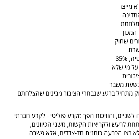
א מייצר
מדינה
במלחמת
 המכון
יהודי סבורים שחוק
שרת
בתפקידים קרביים, ולפי המכון הישראלי לדמוקרטיה, 85%
על מי שלא
בורית
 בשעת משבר
וק מתחיל ברגע שנבחרי הציבור מבינים שהצלחתם
שניים, והוויכוח הפך מקרע פוליטי - לקרע חברתי
תחת לרעש ולקריאות הקשות, משני הכיוונים,
לא רצו הכרעה כוחנית חד-צדדית, אלא פשרה