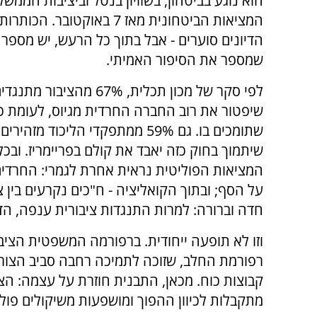
הוא נוגע בביטחון, בשוויון בנטל וביציבות הממש
המציאות הביטחונית מאז 7 באוקטובר. הכ
הדיונים סוערים - אבל בתוך כל הרעש, יש מספר
שמספר את הסיפור האמיתי.
לפי סקר של מכון תכלית, 67% מהציבור
שתומכים בו. גם 59% ממתפקדי הליכוד מזה
שיתמוך בחוק כזה יאבד את קולם בפריימריז. ובכל
המציאות הפוליטית נראית אחרת לגמרי: החרדים ד
על הסף; ובתוך הקואליציה - ח"כים נקרעים בין 
חדה וברורה: למרות התנגדות ציבורית ענפה, הד
וזו לא תופעה ייחודית. ברפורמה המשפטית הציב
רפורמת החלב, שזוכה לתמיכה רחבה סביב הצור
קבוצות כוח. מכאן, התבנית חוזרת על עצמה: הצי
מתקבלות לכיוון ההפוך ומושפעות משיקולים פולי