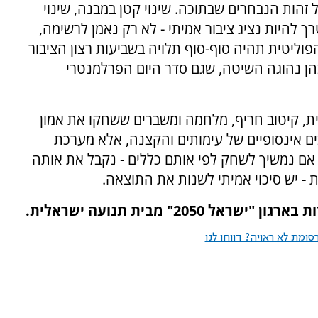
זהות הנבחרים שבתוכה. שינוי קטן במבנה, שינוי
 להיות נציג ציבור אמיתי - לא רק נאמן לרשימה,
ליטית תהיה סוף-סוף תלויה בשביעות רצון הציבור
תן להניח, בהשוואה לרוב מדינות ה-OECD בהן נהוגה השיטה, שגם סדר היום הפרלמנטרי
טית, קיטוב חריף, מלחמה ומשברים ששחקו את אמון
בים אינסופיים של עימותים והקצנה, אלא מערכת
. אם נמשיך לשחק לפי אותם כללים - נקבל את אותה
- יש סיכוי אמיתי לשנות את התוצאה.
205" מבית תנועה ישראלית.
ומת לא ראויה? דווחו לנו