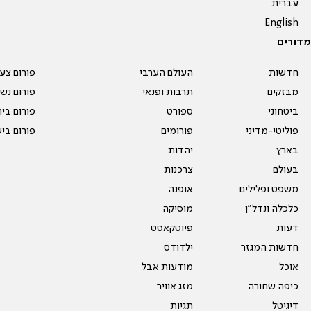
עברית
English
מדורים
חדשות
העולם הערבי
פורום צע
מבזקים
תרבות ופנאי
פורום נשו
ביטחוני
ספורט
פורום בי
פוליטי-מדיני
פורומים
פורום בי
בארץ
יהדות
בעולם
צרכנות
משפט ופלילים
אופנה
כלכלה ונדל"ן
מוסיקה
דעות
פיוטקאסט
חדשות המגזר
ילדודס
אוכל
מודעות אבל
כיפה שחורה
מזג אוויר
דיגיטל
תגיות