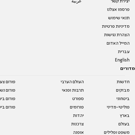
יצירת קשר
عربية
פרסמו אצלנו
תנאי שימוש
מדיניות פרטיות
הצהרת נגישות
המייל האדום
עברית
English
מדורים
חדשות
העולם הערבי
פורום צע
מבזקים
תרבות ופנאי
פורום נשו
ביטחוני
ספורט
פורום בי
פוליטי-מדיני
פורומים
פורום בי
בארץ
יהדות
בעולם
צרכנות
משפט ופלילים
אופנה