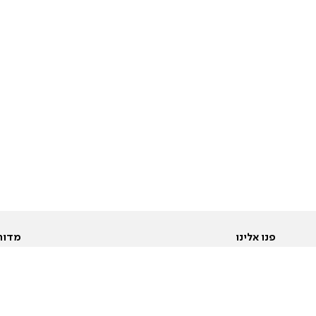
פנו אלינו
מדור
אודות
Pусский
חד
יצירת קשר
عربية
מב
פרסמו אצלנו
בי