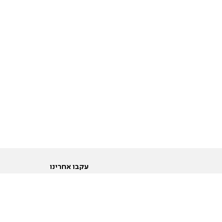
עקבו אחרינו
ות
טוויטר
ם הריון ולידה
פייסבוק
ום לקראת נישואין וזוגיות
אינסטגרם