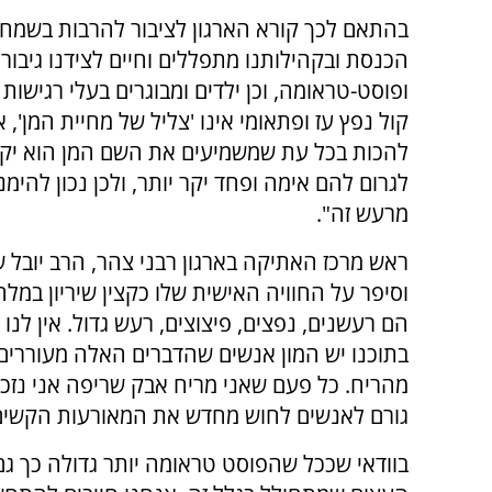
בהתאם לכך קורא הארגון לציבור להרבות בשמחה 
הכנסת ובקהילותנו מתפללים וחיים לצידנו גיבו
ופוסט-טראומה, וכן ילדים ומבוגרים בעלי רגישות
קול נפץ עז ופתאומי אינו 'צליל של מחיית המן
להכות בכל עת שמשמיעים את השם המן הוא יקר 
לגרום להם אימה ופחד יקר יותר, ולכן נכון להי
מרעש זה".
ראש מרכז האתיקה בארגון רבני צהר, הרב יובל ש
וסיפר על החוויה האישית שלו כקצין שיריון במל
הם רעשנים, נפצים, פיצוצים, רעש גדול. אין לנו
בתוכנו יש המון אנשים שהדברים האלה מעוררים
מהריח. כל פעם שאני מריח אבק שריפה אני נזכר
גורם לאנשים לחוש מחדש את המאורעות הקשים
בוודאי שככל שהפוסט טראומה יותר גדולה כך גם