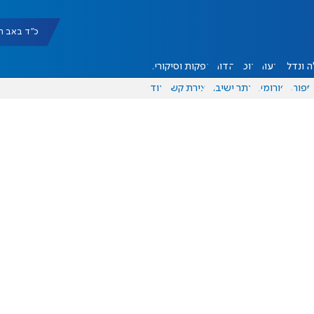
כ"ד באב תשפ"ו |
 ונדל"ן
דעות
אוכל
יהדות
הפקות וסיקורים
ספורט
פורומים
אתר ישיבה
יצירת קשר
עוד