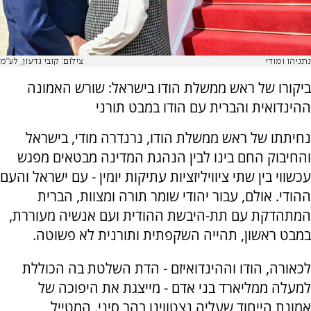
נתניהו ומודי
צילום: קובי גדעון, לע"מ
ביקורו של ראש ממשלת הודו בישראל: שורש האמונה
ההינדואית והברית עם הודו במבט תורני
נחיתתו של ראש ממשלת הודו, נרנדרה מודי, בישראל
והחיבוק החם בינו לבין הנהגת המדינה מבטאים מפגש
עכשווי בין שתי ציוויליזציות עתיקות יומין - עם ישראל והעם
ההודי. אולם, עבור יהודי שומר תורה ומצוות, הברית
המתהדקת עם תת-היבשת ההודית ועם אנשיה מעוררת,
במבט ראשון, תהייה השקפתית ותורנית לא פשוטה.
לכאורה, הודו וההינדואיזם - הדת השלטת בה הכוללת
למעלה ממליארד בני אדם - מייצגת את היפוכה של
אמונת הייחוד שעליה נצטווינו בהר סיני. המטייל