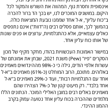
אינסופית וחסרת גוף, המהווה את השורש והמקור לכל
היקום. במושגים המוכרים לנו, יש בכך הד ברור להכרה
ב"כוח עליון", א-ל אחד שממנו נובעת המציאות כולה.
בהמשך לכך, אותם פסלים רבים (ה"דוות") אינם נתפסים
כאלים עצמאיים, אלא כהתגלמויות, ערוצים או פנים שונות
של אותו כוח עליון אחד.
במישור האמונות העכשוויות בהודו, מחקר מקיף של מכון
הסקרים "פיו" (Pew) משנת 2021, שבחן את אמונתם של
עשרות אלפי הודים, גילה כי כ-98% מההינדואים מאמינים
באלוהים. מתוכם, הרוב המוחלט (כ-61%) מאמינים ב"א-ל
אחד עם התגלמויות רבות", ועוד כ-29% מאמינים ב"א-ל
אחד בלבד". רק מיעוט קטן של כ-7% הצהירו שהם
מאמינים באלים רבים במובן האלילי המוכר. הנתונים הללו
מלמדים שההכרה בכוח עליון אחד נטועה עמוק בקרב
ההמון ההינדי.