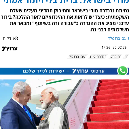
מודי בישראל: ברית בלי ויתור אמוני
נחיתת נרנדרה מודי בישראל והחיבוק המדיני מעלים שאלה
השקפתית: כיצד יש לראות את ההינדואיזם לאור ההלכה? בירור
עדכני מציג את ההגדרה כ"עבודה זרה בשיתוף" ומבאר את
השלכותיה לבני נח.
נועם ברנפלד
2 דקות
25.02.26, 17:24
הודו
הר ברכה
נרנדרה מודי
נועם ברנפלד