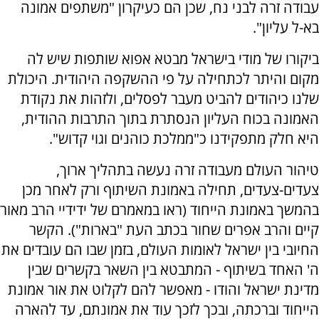
עבודה זרה לבני נח, שכן הם כעיקרון "משתפים אמונה
בא-ל עליון".
ביקורו של מודי בישראל מבטא אפוא שותפות שיש לה
מקום והיתר לכתחילה על פי ההשקפה היהודית. היכולת
שלנו כיהודים להביט מעבר לפסלים, ולזהות את נקודת
האמונה בכוח העליון הנסתרת בתוך התרבות ההודית,
היא חלק מתפקידנו כ"ממלכת כוהנים וגוי קדוש".
טיהור העולם מעבודה זרה נעשה בתהליך ארוך,
צעדים-צעדים, תחילה באמונת השיתוף ורק לאחר מכן
בהמשך באמונת הייחוד (ראו במאמרם של ידידיי הרב מאור
קיים והרב אפרים שחור בכתב העת "בארות"). הקשר
החיובי בין ישראל לאומות העולם, בזמן שבו הם עובדים את
ה' האחד בשיתוף - המתבטא בין השאר בקשרים שבין
מדינת ישראל והודו - מאפשר להם לקלוט את אור אמונת
הייחוד וברכתה, ובכך לזכך עוד את אמונתם, עד להארה