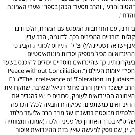
"הטוב והרע", והרב מסעוד הכהן בספר "שערי האמונה
והדת".
בדורנו, עם התרחבות המפגש עם המזרח, הלכו ורבו
קולות תורניים המכירים בכך. לדוגמה, הרב עדין
אבן-ישראל (שטיינזלץ) זצ"ל התייחס לסוגיה, וקבע כי
ההינדואיזם מכיל מספיק יסודות מונותאיסטיים
בעקרונותיו, כך שהינדואים מוסריים יכולים להיכנס בשער
חסידי אומות העולם ("Peace without Conciliation,
The Irrelevance of 'Toleration' in Judaism"). גם
הרב יששכר היימן והרב פרופ' דניאל שפרבר, שחקרו את
האמונה ההינדואית לעומק, סבורים כי יש להגדיר את
ההינדואים כמשתפים. פסיקה זו הובאה לכלל הכרעה
הלכתית מבוססת במשנתו של מו"ר הרב אליעזר מלמד
שליט"א בכרך האחרון של פניני הלכה (אמונה ומצוותיה
ה, י), שם פסק למעשה שאין בדת ההינדואית איסור