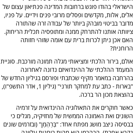
הישראלי בהודו פוגש ברחובות המדינה פנתיאון עצום של
אלים, אלות, מקדשים ופסלים מרובי פנים וידיים. על פניו,
מדובר בביטוי מובהק ביותר של עבודה זרה שהתורה
ציוותה אותנו להתרחק ממנה ומתופסיה תכלית הריחוק.
האם אכן ניתן לכרות ברית עם אומה שזוהי חזותה
הרוחנית?
אולם, בירור הלכתי ומציאותי מגלה תמונה מורכבת. סוגיית
המעמד ההלכתי של ההינדואיזם נדונה לאחרונה
בהרחבה במאמר מקיף שכתבתי ופורסם בגיליון החדש של
"בארות - כתב עת למחקר תורני" (גיליון 1, אדר התשפ"ו),
בהוצאת מכון הר ברכה.
כאשר חוקרים את התאולוגיה ההינדואית על זרמיה
השונים ואת האמונה הממשית של מחזיקיה, מגלים כי
בבסיסה ניצב מושג מפתח אחד: "בְּרַהְמַן" (ובזרמים שונים
נקרא אחרת). הבהרמן הוא מהות רוחנית עליונה,