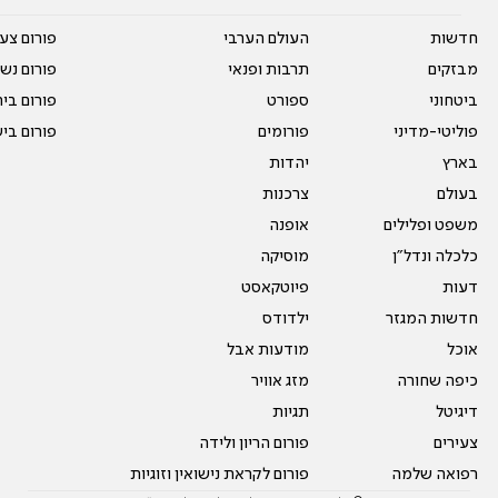
חדשות
העולם הערבי
פורום צע
מבזקים
תרבות ופנאי
פורום נשו
ביטחוני
ספורט
פורום בי
פוליטי-מדיני
פורומים
פורום בי
בארץ
יהדות
בעולם
צרכנות
משפט ופלילים
אופנה
כלכלה ונדל"ן
מוסיקה
דעות
פיוטקאסט
חדשות המגזר
ילדודס
אוכל
מודעות אבל
כיפה שחורה
מזג אוויר
דיגיטל
תגיות
צעירים
פורום הריון ולידה
רפואה שלמה
פורום לקראת נישואין וזוגיות