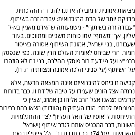
מציאות אמונית זו מובילה אותנו להגדרה ההלכתית
מדויקת יותר של הדת ההינדואית: עבודה זרה בשיתוף.
"עבודה זרה בשיתוף" - משמעותה שהאדם מאמין בא-ל
עליון, אך "משתף" עמו כוחות משניים ומתווכים. בעוד
שעבורנו, בני ישראל, אמונת השיתוף אסורה באיסור
חמור, הרי שביחס לאומות העולם הדין שונה. כפי שנפסק
ברמ"א ועל פי דעת רוב פוסקי ההלכה, בני נח לא הוזהרו
על השיתוף (עי' פניני הלכה אמונה ומצוותיה ה, ח).
קביעה זו ביחס להינדואיזם אינה המצאה חדשה, אלא
נרמזה אצל הוגים שעמדו על טיבה של דת זו. כבר בדורות
קודמים מצאנו אצל הרב אליהו בן אמוזג, שציין כי
המומחים לכתבי הודו העתיקים (הוודות) מצאו בהם בבירור
התייחסות ל"אופיו של האל העליון" לצד ההתגלמויות
השונות, דבר המכניס אותם לגדר שיתוף (ישראל
והאנושות, עמ' 74). כך כתבו גם ר' הלל צייטלין בספר