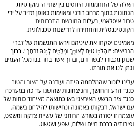
האלה של התחממות היחסים בין שתי הדמוקרטיות
הנתונות בתוך מרחב רודני ומאוימות באופן תדיר על ידי
טרור איסלאמי, בעלות המורשת התרבותית
הקונטיננטלית והחתירה לחדשנות טכנולוגית.
מאמינים יפקחו את עיניהם ויראו התגשמות של דברי
הנביאים: "וְהָלְכ֥וּ גוֹיִ֖ם לְאוֹרֵ֑ךְ וּמְלָכִ֖ים לְנֹ֥גַהּ זַרְחֵֽךְ". ברוך
שנתן מכבודו לבשר ודם, וברוך אשר בחר בנו מכל העמים
ונתן לנו את תורתו.
עלינו לזכור שהמלחמה היתה ועודנה על האור והטוב
כנגד הרע והחושך, והניצחונות שהושגו עד כה במערכה
כנגד ציר הרשע האיראני באו כתוצאה מאיחוד כוחות של
עם ישראל, דבקותו באמונה ונחישותו להילחם בשמה.
עוצמה זו יסודה בשורש הרוחני של עשיית צדקה ומשפט,
ופירותיה ברכת חיים ושלום, שפע ושגשוג.