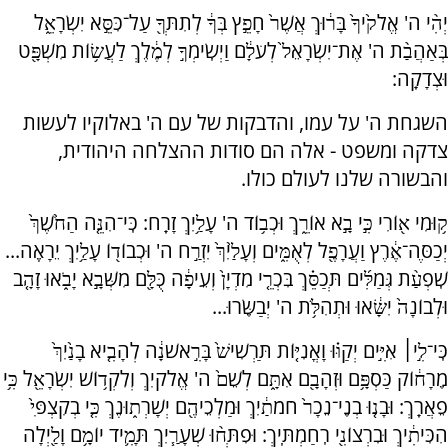
יְהִ֨י ה' אֱלֹק֙יךָ֙ בָּר֔וּךְ אֲשֶׁר֙ חָפֵ֣ץ בְּךָ֔ לְתִתְּךָ֖ עַל־כִּסֵּ֣א יִשְׂרָאֵ֑ל
בְּאַהֲבַ֨ת ה' אֶת־יִשְׂרָאֵל֙ לְעֹלָ֔ם וַיְשִֽׂימְךָ֣ לְמֶ֔לֶךְ לַעֲשׂ֥וֹת מִשְׁפָּ֖ט
וּצְדָקָֽה:
השגחת ה' על עמו, והדבקות של עם ה' באלוקיו לעשות
צדקה ומשפט - אלה הם סודות ההצלחה היהודית,
והבשורה שלנו לעולם כולו.
ק֥וּמִי א֖וֹרִי כִּ֣י בָ֣א אוֹרֵ֑ךְ וּכְב֥וֹד ה' עָלַ֥יִךְ זָרָֽח: כִּֽי־הִנֵּ֤ה הַחֹ֙שֶׁךְ֙
יְכַסֶּה־אֶ֔רֶץ וַעֲרָפֶ֖ל לְאֻמִּ֑ים וְעָלַ֙יִךְ֙ יִזְרַ֣ח ה' וּכְבוֹד֖וֹ עָלַ֥יִךְ יֵרָאֶֽה...
שִֽׁפְעַ֨ת גְּמַלִּ֜ים תְּכַסֵּ֗ךְ בִּכְרֵ֤י מִדְיָן֙ וְעֵיפָ֔ה כֻּלָּ֖ם מִשְּׁבָ֣א יָבֹ֑אוּ זָהָ֤ב
וּלְבוֹנָה֙ יִשָּׂ֔אוּ וּתְהִלֹּ֥ת ה' יְבַשֵּֽׂרוּ...
כִּֽי־לִ֣י׀ אִיִּ֣ים יְקַוּ֗וּ וָאֳנִיּ֤וֹת תַּרְשִׁישׁ֙ בָּרִ֣אשֹׁנָ֔ה לְהָבִ֤יא בָנַ֙יִךְ֙
מֵֽרָח֔וֹק כַּסְפָּ֥ם וּזְהָבָ֖ם אִתָּ֑ם לְשֵׁם֙ ה' אֱלֹקיִךְ וְלִקְד֥וֹשׁ יִשְׂרָאֵ֖ל כִּ֥י
פֵאֲרָֽךְ: וּבָנ֤וּ בְנֵֽי־נֵכָר֙ חֹמֹתַ֔יִךְ וּמַלְכֵיהֶ֖ם יְשָׁרְת֑וּנֶךְ כִּ֤י בְקִצְפִּי֙
הִכִּיתִ֔יךְ וּבִרְצוֹנִ֖י רִֽחַמְתִּֽיךְ: וּפִתְּח֨וּ שְׁעָרַ֧יִךְ תָּמִ֛יד יוֹמָ֥ם וָלַ֖יְלָה