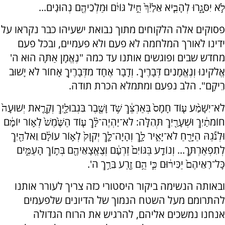
לֹ֣א יִסָּגֵ֑רוּ לְהָבִ֤יא אֵלַ֙יִךְ֙ חֵ֣יל גּוֹיִ֔ם וּמַלְכֵיהֶ֖ם נְהוּגִֽים...
פסוקים אלה הלקוחים מתוך נבואת ישעיהו כבר נקראו על
ידינו לאורך המלחמה לא פעם ולא פעמיים, ובכל פעם
מחדש שבים ופוגשים אותנו עד כמה "נֶאֱמָן אַתָּה הוּא ה'
אֱלֹקינוּ וְנֶאֱמָנִים דְּבָרֶיךָ. וְדָבָר אֶחָד מִדְּבָרֶיךָ אָחוֹר לֹא יָשׁוּב
רֵיקָם". הלב נפעם ומתמלא הכרת תודה.
לֹא־יִשָּׁמַ֨ע ע֤וֹד חָמָס֙ בְּאַרְצֵ֔ךְ שֹׁ֥ד וָשֶׁ֖בֶר בִּגְבוּלָ֑יִךְ וְקָרָ֤את יְשׁוּעָה֙
חוֹמֹתַ֔יִךְ וּשְׁעָרַ֖יִךְ תְּהִלָּֽה: לֹא־יִֽהְיֶה־לָּ֨ךְ ע֤וֹד הַשֶּׁ֙מֶשׁ֙ לְא֣וֹר יוֹמָ֔ם
וּלְנֹ֕גַהּ הַיָּרֵ֖חַ לֹא־יָאִ֣יר לָ֑ךְ וְהָיָה־לָ֤ךְ יְקֹוָק֙ לְא֣וֹר עוֹלָ֔ם וֵאלֹהַ֖יִךְ
לְתִפְאַרְתֵּֽךְ... וְנוֹדַ֤ע בַּגּוֹיִם֙ זַרְעָ֔ם וְצֶאֱצָאֵיהֶ֖ם בְּת֣וֹךְ הָעַמִּ֑ים
כָּל־רֹֽאֵיהֶם֙ יַכִּיר֔וּם כִּ֛י הֵ֥ם זֶ֖רַע בֵּרַ֥ךְ ה'.
ובאותה הנשימה ביקור היסטורי כזה צריך לעורר אותנו
להתרומם מעל השטח הנמוך של הדיונים שלפעמים
אנחנו נמשכים אליהם, להרגיש את הרוח הגדולה