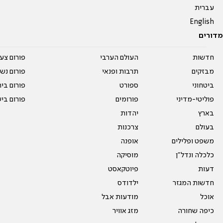
עברית
English
מדורים
חדשות
העולם הערבי
פורום צע
מבזקים
תרבות ופנאי
פורום נשו
ביטחוני
ספורט
פורום בי
פוליטי-מדיני
פורומים
פורום בי
בארץ
יהדות
בעולם
צרכנות
משפט ופלילים
אופנה
כלכלה ונדל"ן
מוסיקה
דעות
פיוטקאסט
חדשות המגזר
ילדודס
אוכל
מודעות אבל
כיפה שחורה
מזג אוויר