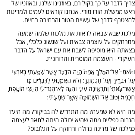
צריך לדבר על כך בקול רם, באוזנינו שלנו, ובאוזניו של
ראש ממשלת הודו מודי. אנחנו קוראים לעמים ולמדינות
להצטרף לדרך של עשיית הטוב והבחירה בחיים.
מלכת שבא שבאה לראות את מלכות שלמה שמעה
ממרחקים על עוצמה צבאית ועל שגשוג כלכלי, אבל
בצאתה היא מוסיפה לשבח את עם ישראל על הדבר
העיקרי - העוצמה המוסרית והרוחנית.
וַתֹּ֙אמֶר֙ אֶל־הַמֶּ֔לֶךְ אֱמֶת֙ הָיָ֣ה הַדָּבָ֔ר אֲשֶׁ֥ר שָׁמַ֖עְתִּי בְּאַרְצִ֑י
עַל־דְּבָרֶ֖יךָ וְעַל־חָכְמָתֶֽךָ: וְלֹֽא־הֶאֱמַ֣נְתִּי לַדְּבָרִ֗ים עַ֤ד
אֲשֶׁר־בָּ֙אתִי֙ וַתִּרְאֶ֣ינָה עֵינַ֔י וְהִנֵּ֥ה לֹֽא־הֻגַּד־לִ֖י הַחֵ֑צִי הוֹסַ֤פְתָּ
חָכְמָה֙ וָט֔וֹב אֶל־הַשְּׁמוּעָ֖ה אֲשֶׁ֥ר שָׁמָֽעְתִּי:
מה היא לא שמעה? מה התחדש לה בביקור? מה היעד
הגבוה כפליים ממה שהיא יכולה היתה לתאר לעצמה
כמלכה של מדינה גדולה ורחוקה על הגלובוס?