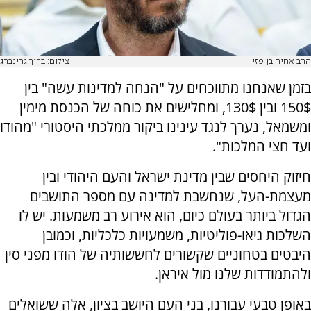
הרב אחיה בן פזי
צילום: ברוך גרינברג
בזמן שאנחנו מתווכחים על "הנחה למדינות עשה" בין
150$ ובין 130$, ומחלישים את כוחה של הכנסת מימין
ומשמאל, נערך לנגד עינינו ביקור ממלכתי היסטורי "מהודו
ועד חצי המלכות".
חיזוק היחסים שבין מדינת ישראל והעם היהודי ובין
מעצמת-העל, שנחשבת למדינה עם מספר התושבים
הגדול ביותר בעולם כיום, הוא אירוע רב משמעות. יש לו
השלכות גיאו-פוליטיות, משמעויות כלכליות, וכמובן
היבטים בטחוניים שקשורים לחששותיה של הודו מפני סין
ולהתמודדות שלנו מול איראן.
באופן טבעי עבורנו, בני העם היושב בציון, אלה ששואלים