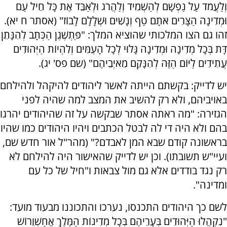
וְלַעֲמֹד עַל נַפְשָׁם לְהַשְׁמִיד וְלַהֲרֹג וּלְאַבֵּד אֶת כָּל חֵיל עַם
וּמְדִינָה הַצָּרִים אֹתָם טַף וְנָשִׁים וּשְׁלָלָם לָבוֹז" (אסתר ח יא).
זהו גם הצו המלכותי שהוציא המלך: "פַּתְשֶׁגֶן הַכְּתָב לְהִנָּתֵן
דָּת בְּכָל מְדִינָה וּמְדִינָה גָּלוּי לְכָל הָעַמִּים וְלִהְיוֹת הַיְּהוּדִים
עֲתִידִים לַיּוֹם הַזֶּה לְהִנָּקֵם מֵאֹיְבֵיהֶם" (שם פס' יג).
יש לדייק: בקשתם הייתה לאשר ליהודים להיקהל ולהילחם
באויביהם, ולא רק להשיב את המצב למה שהיה לפני
הגזירה: "מה ראתה אסתר שבקשה על זה שהיהודים יהרגו
בהם ולא היה די לה לבטל הכתבים ויהיו היהודים כמו שהיו
בראשונה קודם שבא המן לאבדם?" (מהר"ל אור חדש שם,
ועיי"ש תשובתו). וכן יש לדייק שהאישור היה להילחם לא
רק נגד בודדים אלא גם מול צבאות ו"חיל של כל עם
ומדינה".
לשם כך היהודים התכנסו, נערכו והתכוננו מבעוד מועד:
"נִקְהֲלוּ הַיְּהוּדִים בְּעָרֵיהֶם בְּכָל מְדִינוֹת הַמֶּלֶךְ אֲחַשְׁוֵרוֹשׁ