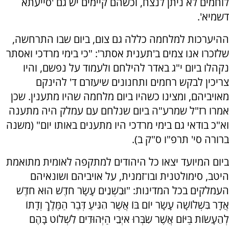
לוחמים לא ניתן לנצח, וכשהם קיימים יש גם 'סייעתא
דשמיא'.
ההיערכות למלחמה כללה גם צום, ביום שבו התרחשה,
שלזכרו אנו צמים ב'תענית אסתר': "כי בימי מרדכי ואסתר
נקהלו ביום י"ג באדר להילחם ולעמוד על נפשם, והיו
צריכין לבקש רחמים ותחנונים שיעזרם ד' להינקם
מאויביהם, ומצינו כשהיו ביום מלחמה שהיו מתענין. שכן
אמרו רז"ל שמרע"ה ביום שנלחם עם עמלק היה מתענה
וא"כ בודאי גם בימי מרדכי היו מתענים באותו יום" (משנה
ברורה סי' תרפ"ו ס"ק ב).
ביום המיועד יצאו כל היהודים למתקפה לאומית מתואמת
היטב, סימולטנית ובו־זמנית, על אויביהם ושונאיהם
העמלקים בכל המדינות: "וּבִשְׁנֵים עָשָׂר חֹדֶשׁ הוּא חֹדֶשׁ
אֲדָר בִּשְׁלוֹשָׁה עָשָׂר יוֹם בּוֹ אֲשֶׁר הִגִּיעַ דְּבַר הַמֶּלֶךְ וְדָתוֹ
לְהֵעָשׂוֹת בַּיּוֹם אֲשֶׁר שִׂבְּרוּ אֹיְבֵי הַיְּהוּדִים לִשְׁלוֹט בָּהֶם