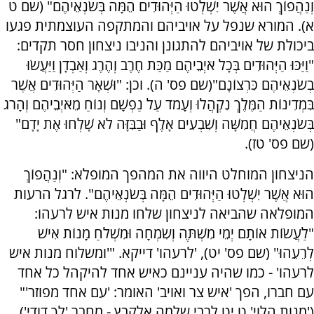
וְנַהֲפוֹךְ הוּא אֲשֶׁר יִשְׁלְטוּ הַיְּהוּדִים הֵמָּה בְּשֹׂנְאֵיהֶם" (שם ט
א). המורא שנפל על אויביהם והמתקפה העוצמתית פגעו
ביכולת של אויביהם להתגונן והניבו ניצחון חסר תקדים:
"וַיַּכּוּ הַיְּהוּדִים בְּכָל אֹיְבֵיהֶם מַכַּת חֶרֶב וְהֶרֶג וְאַבְדָן וַיַּעֲשׂוּ
בְשֹׂנְאֵיהֶם כִּרְצוֹנָם"(שם פס' ה). וכן: "וּשְׁאָר הַיְּהוּדִים אֲשֶׁר
בִּמְדִינוֹת הַמֶּלֶךְ נִקְהֲלוּ וְעָמֹד עַל נַפְשָׁם וְנוֹחַ מֵאֹיְבֵיהֶם וְהָרֹג
בְּשֹׂנְאֵיהֶם חֲמִשָּׁה וְשִׁבְעִים אָלֶף וּבַבִּזָּה לֹא שָׁלְחוּ אֶת יָדָם"
(שם פס' טז).
הניצחון המוחלט היווה את המהפך המופלא: "וְנַהֲפוֹךְ
הוּא אֲשֶׁר יִשְׁלְטוּ הַיְּהוּדִים הֵמָּה בְּשֹׂנְאֵיהֶם". לרגל הרעות
המופלאה שהביאה לניצחון שלחו מנות איש לרעהו:
"לַעֲשׂוֹת אוֹתָם יְמֵי מִשְׁתֶּה וְשִׂמְחָה וּמִשְׁלֹחַ מָנוֹת אִישׁ
לְרֵעֵהוּ" (שם פס' יט), 'לרעהו' דייקא. "'ומשלוח מנות איש
לרעהו' - כמו שהיה עניינם כאיש אחד להיקהל כל אחד
עם חברו, הפך 'איש צר ואויב' האומר: 'עם אחד מפוזר'"
('מנות הלוי' ט יט לרבי שלמה אלקבץ - מחבר 'לך דודי').