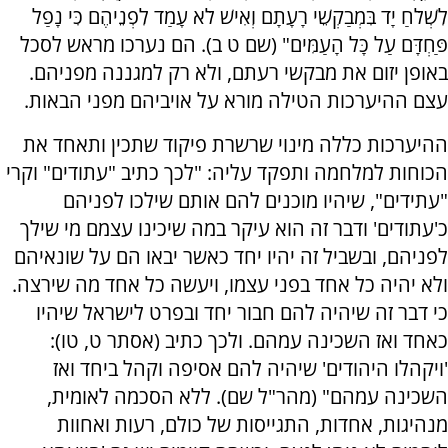
לִשְׁלֹחַ יָד בִּמְבַקְשֵׁי רָעָתָם וְאִישׁ לֹא עָמַד לִפְנֵיהֶם כִּי נָפַל
פַּחְדָּם עַל כָּל הָעַמִּים" (שם ט ב). הם נערכו מראש לסכל
באופן יזום את מבקשי רעתם, ולא רק למגננה מפניהם.
עצם ההיערכות הטילה מורא על אויביהם מפני הבאות.
ההיערכות כללה מינוי שרשרת פיקוד שתכין ותאחד את
הכוחות למלחמה ותפקד עליה: "לכך כתיב "עתודים" וקרי
"עתידים", שיהיו מוכנים להם אותם שילכו לפניהם
כ'עתודים' ודבר זה הוא עיקר במה שיכינו עצמם מי שילך
לפניהם, ובשביל זה יהיו יחד כאשר יבאו הם על שונאיהם
ולא יהיה כל אחד בפני עצמו, ויעשה כל אחד מה שירצה.
כי דבר זה שיהיה להם חבור יחד ובפרט לישראל שיהיו
כאחד ואז השכינה עמהם. ולכך כתיב (אסתר ט, טו):
'ויקהלו היהודים' שיהיה להם אסיפה וקהל ביחד ואז
השכינה עמהם" (מהר"ל שם). ללא הסכמה לאומית,
מנהיגות, אחדות, התגייסות של כולם, רעות ואחוות