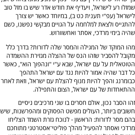
שמזלו רע לישראל, ויעדיף את חודש אדר שיש בו מזל טוב
לישראל (עפ"י תענית כט ב), במיוחד כאשר יש צורך
להתגייס ולצאת למלחמה על הגויים מבקשי נפשנו, כשם
שהיה בימי מרדכי, אסתר ואחשוורוש.
מהו המוקד של המגילה והמסר שלה לדורות? בדרך כלל
מקובל להסביר שזהו הנס של ההצלה מגזירת ההשמדה
הטוטאלית על עם ישראל, שבא ע"י "ונהפוך הוא", כאשר
כל דבר שהיה אמור להיות נגד עם ישראל התהפך
כבומרנג והפך להיות מנוף להצלת עם ישראל, וזאת לאחר
ההתאחדות של עם ישראל, הצום והתפילה.
זהו הסבר נכון, אולם חסרים בו שני מרכיבים ניסיים
חשובים ביותר, העולים מפשט הפסוקים ומהפרשנות, שיש
בהם מסר לדורות: הראשון - לנוכח גזרת השמד הצליחו
מרדכי ואסתר להפעיל מהלך פוליטי־אסטרטגי מתוחכם