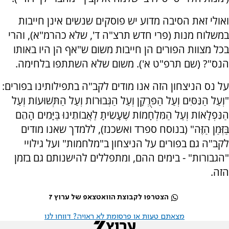
ואולי זאת הסיבה מדוע יש פוסקים שנשים אינן חייבות
במשלוח מנות (פרי חדש תרצ"ה ד', שלא כהרמ"א), והרי
בכל מצוות הפורים הן חייבות משום ש"אף הן היו באותו
הנס"? (שם תרפ"ט א'). משום שלא השתתפו בלחימה.
על נס הניצחון הזה אנו מודים לקב"ה בתפילותינו בפורים:
"וְעַל הַנִּסִּים וְעַל הַפֻּרְקָן וְעַל הַגְּבוּרוֹת וְעַל הַתְּשׁוּעוֹת וְעַל
הַנִּפְלָאוֹת וְעַל הַמִּלְחָמוֹת שֶׁעָשִׂיתָ לַאֲבוֹתֵינוּ בַּיָּמִים הָהֵם
בַּזְּמַן הַזֶּה" (בנוסח ספרד ואשכנז), ללמדך שאנו מודים
לקב"ה גם בפורים על הניצחון ב"מלחמות" ועל גילויי
"הגבורות" - בימים ההם, ומתפללים להישנותם גם בזמן
הזה.
הצטרפו לקבוצת הוואטצאפ של ערוץ 7
מצאתם טעות או פרסומת לא ראויה? דווחו לנו