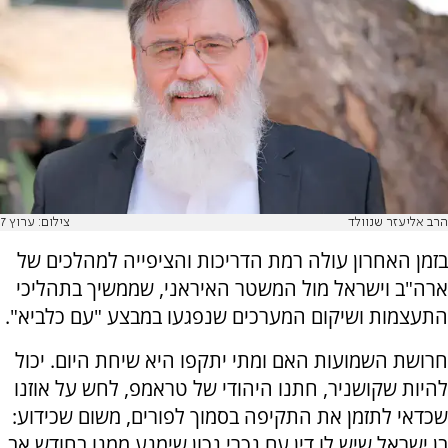
הרב אליעזר שנוולד
צילום: ערוץ 7
בזמן האחרון עולה רמת הדריכות והציפייה למהלכים של
ארה"ב וישראל מול המשטר האיראני, שממשיך בתהליכי
התעצמות ושיקום המערכים שנפגעו במבצע "עם כלביא".
חרושת השמועות האם ומתי יתקפו היא שיחת היום. יכול
להיות שקושניר, חתנו היהודי של טראמפ, לחש על אוזנו
שכדאי לתזמן את התקיפה בסמוך לפורים, משום שכידוע:
בן ישראל שיש לו דין עם נכרי נכון שימנע ממנו בחודש אב,