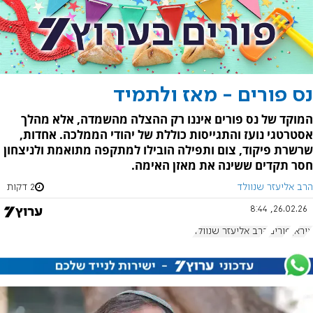
נס פורים - מאז ולתמיד
המוקד של נס פורים איננו רק ההצלה מהשמדה, אלא מהלך
אסטרטגי נועז והתגייסות כוללת של יהודי הממלכה. אחדות,
שרשרת פיקוד, צום ותפילה הובילו למתקפה מתואמת ולניצחון
חסר תקדים ששינה את מאזן האימה.
הרב אליעזר שנוולד
2 דקות
26.02.26, 8:44
איראן
פורים
הרב אליעזר שנוולד