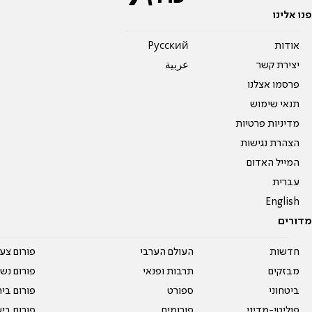
פנו אלינו
אודות
Pусский
יצירת קשר
عربية
פרסמו אצלנו
תנאי שימוש
מדיניות פרטיות
הצהרת נגישות
המייל האדום
עברית
English
מדורים
חדשות
העולם הערבי
פורום צע
מבזקים
תרבות ופנאי
פורום נשו
ביטחוני
ספורט
פורום בי
פוליטי-מדיני
פורומים
פורום בי