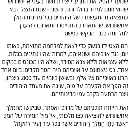
שנועד להפיל את המן ע"י יצירת חשד בעיני אחשוורוש
שהוא זומם למרוד בו ולהורגו. והשני - שנס ההצלה בא
כתוצאה מהתעשתות של היהודים בכל מדינות המלך
אחשוורוש, שהתאחדו, התגייסו והתארגנו להיערך
למלחמה כנגד מבקשי נפשם.
הם הצטיידו בנשק כדי לצאת למלחמה מתואמת, באותו
יום, נגד אויביהם ושונאיהם, למרות שהיו נתינים בגלות,
ללא עצמאות וללא צבא מסודר, ושלא היו מכונסים במקום
אחד. נס ניצחונם על אויביהם היה חסר תקדים: ביום אחד
הרגו באויביהם 75 אלף, ובשושן ביומיים עוד 800. ניצחון
זה הפך את הקערה על פיה, שינה את מעמד היהודים
ויצר הרתעה בקרב עמי מדינותיהם.
זאת הייתה תוכניתם של מרדכי ואסתר, שביקשו מהמלך
אחשוורוש להוציאה כצו מלכותי, אל מול הגזירה של המן:
"אֲשֶׁר נָתַן הַמֶּלֶךְ לַיְּהוּדִים אֲשֶׁר בְּכָל עִיר וָעִיר לְהִקָּהֵל