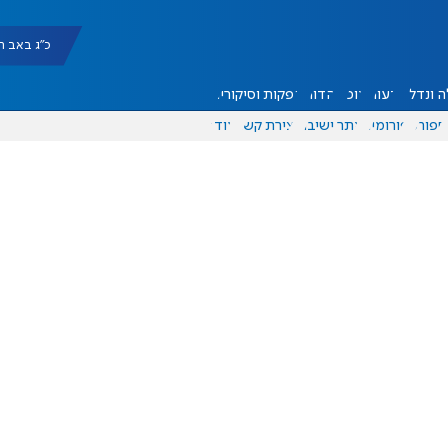
כ"ג באב תשפ"ו |
 ונדל"ן
דעות
אוכל
יהדות
הפקות וסיקורים
ספורט
פורומים
אתר ישיבה
יצירת קשר
עוד