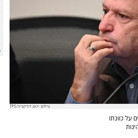
צילום: יואב דודקביץ/TPS
 על כוונתו
יגות