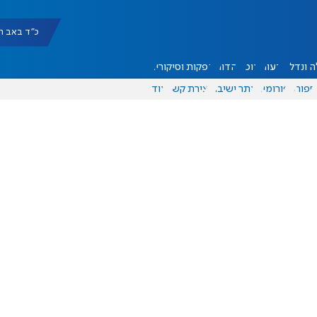
כ"ד באב תשפ"ו |
 ונדל"ן
דעות
אוכל
יהדות
הפקות וסיקורים
ספורט
פורומים
אתר ישיבה
יצירת קשר
עוד