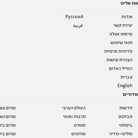
פנו אלינו
אודות
Pусский
יצירת קשר
عربية
פרסמו אצלנו
תנאי שימוש
מדיניות פרטיות
הצהרת נגישות
המייל האדום
עברית
English
מדורים
חדשות
העולם הערבי
פורום צע
מבזקים
תרבות ופנאי
פורום נשו
ביטחוני
ספורט
פורום בי
פוליטי-מדיני
פורומים
פורום בי