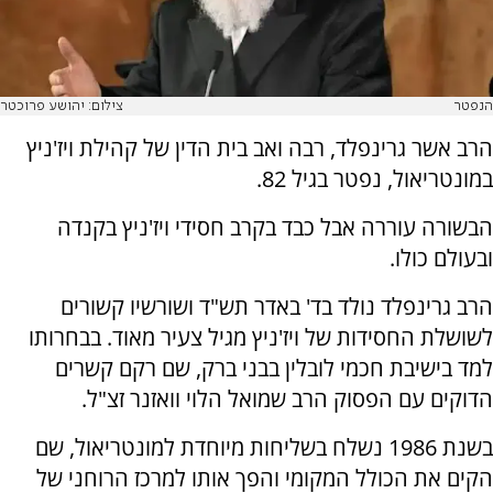
הנפטר
צילום: יהושע פרוכטר
הרב אשר גרינפלד, רבה ואב בית הדין של קהילת ויז'ניץ
במונטריאול, נפטר בגיל 82.
הבשורה עוררה אבל כבד בקרב חסידי ויז'ניץ בקנדה
ובעולם כולו.
הרב גרינפלד נולד בד' באדר תש"ד ושורשיו קשורים
לשושלת החסידות של ויז'ניץ מגיל צעיר מאוד. בבחרותו
למד בישיבת חכמי לובלין בבני ברק, שם רקם קשרים
הדוקים עם הפסוק הרב שמואל הלוי וואזנר זצ"ל.
בשנת 1986 נשלח בשליחות מיוחדת למונטריאול, שם
הקים את הכולל המקומי והפך אותו למרכז הרוחני של