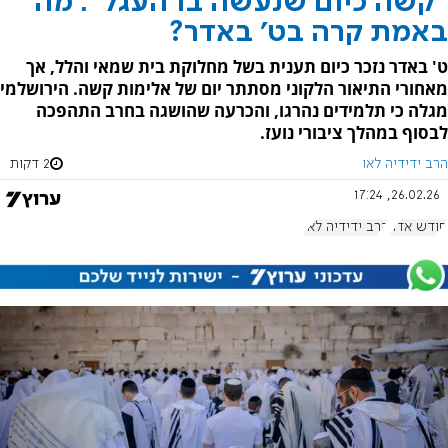
"קשה כיום שנעשה בו העגל": מה
באמת קרה בט' באדר?
ט' באדר נזכר כיום תענית בשל מחלוקת בית שמאי והלל, אך
מאחורי התיאור הלקוני מסתתר יום של אלימות קשה. הירושלמי
מגלה כי תלמידים נהרגו, והכרעה שהושגה בחרב התהפכה
לבסוף במהלך ציבורי נועז.
הרב ידידיה לאו
2 דקות
26.02.26, 17:24
חודש אדר
הרב ידידיה לאו