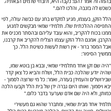
בהמה זו? אמר להם: נקבה היא, ולזבחי שלמים הבאתיה.
כשכש לה בזנבה, והלכו להם."
הלל הזקן, בעצמו, מגיע למקדש בחג עם כבשה עולה, לפי
התפיסה ההלכתית שלו. תלמידי שמאי מבקשים למנוע
ממנו בכוח להקריב, והוא עובד עליהם ובהסתר מכניס את
הקרבן. אמנם הלל הזקן עצמו הצליח להקריב את קרבנו,
אבל המסר ברור - אין רשות לעשות כשיטת הלל. כך
ממשיך הסיפור:
"היה שם זקן אחד מתלמידי שמאי, ובבא בן בוטא שמו,
שהיה יודע שהלכה כבית הלל, ושלח והביא כל צאן קדר
שבירושלים והעמידן בעזרה, ואמר: כל מי שרוצה לסמוך -
יבא ויסמוך. ואותו היום גברה ידן של בית הלל וקבעו הלכה
כמותן, ולא היה שם אדם שערער בדבר כלום."
תלמיד אחד מבית שמאי, ומתברר שהוא גם מעשירי