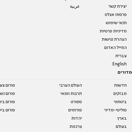
יצירת קשר
عربية
פרסמו אצלנו
תנאי שימוש
מדיניות פרטיות
הצהרת נגישות
המייל האדום
עברית
English
מדורים
חדשות
העולם הערבי
פורום צע
מבזקים
תרבות ופנאי
פורום נשו
ביטחוני
ספורט
פורום בי
פוליטי-מדיני
פורומים
פורום בי
בארץ
יהדות
בעולם
צרכנות