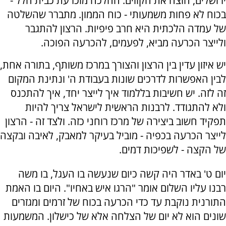
ירושלים, חוצה את הקווים. ההלכה מוכרעת כבית הלל -
בכוח לא פחות משמעותי - כוח הממון. מתברר שהשלטה
של עמדה הלכתית היא חרב פיפיות. הרצון להתגבר
ולייצר הכרעה מביא, לפעמים, להכרעה הפוכה.
יש איזון עדין בין הרצון והצורך במרכז משותף, בתורה אחת,
לבין האפשרות לדרכים שונות בעבודת ה' ונתינת המקום
זה לזה. יש חשיבות בללמוד איך לייצר יחד, איך להתכנס
ולא להתגודד. לרבנות הראשית לישראל צריך להיות
תפקיד חשוב ביצירה של מרכז רוחני כזה. ולצד זה - הרצון
לייצר הכרעה בכפיה - מוביל בעיקר למאבק, לאיבה ובקצה
של הקצה - לשפיכות דמים.
יום ט' באדר היה קשה כיום שנעשה בו העגל, בו משה
רבנו עליו השלום אומר "הרגו איש באחיו". היום בו האמת
התורנית נוקבת עד כדי הכרעה בכוח של זרמים ומגזרים
שונים הוא לא יום של הצלחה אלא של כישלון. המשמעות