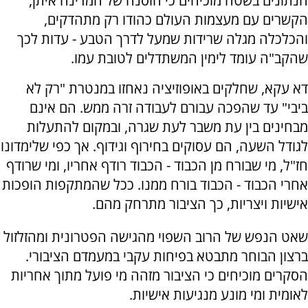
הנתונים בשטח מוכיחים כי חוסנה של המדינה איתן,
הקשרים עם מעצמות העולם כהודו רק מתהדקים,
והכלכלה מגלה שרידות שמעל לדרך הטבע - עדות לכך
שהקב"ה עומד לימין המשתדלים לטובת עמו.
דא עקא, שחלקים באופוזיציה נאחזו במנטרת "רק לא
ביבי" עד שהפכה עבורם לעבודה זרה ממש. הם אינם
מבחינים בין עת משבר לעת שגרה, ובמקום להתעלות
לגודל השעה, הם עסוקים בחירוף וגידוף. אך כפי שלימדונו
חז"ל, מי שבורח מן הכבוד - הכבוד רודף אחריו, ומי שרודף
אחרי הכבוד - הכבוד בורח ממנו. ככל שהמתקפות הופכות
אישיות ויצריות, כך הציבור מתרחק מהם.
שאט הנפש של הרוב השפוי מהגישה הפטרונית ומהזלזול
ברצון הבוחר מתבטא בפיחות עקבי במעמדם הציבורי.
הסקרים מוכיחים כי הציבור מזהה מי פועל מתוך אחריות
לאומית ומי מונע מנגיעות אישיות.