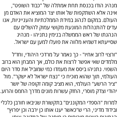
מנהיג הודו בכנסת תחת אמתלה של "כבוד השופט",
אינה אלא השתקפות של אותו יצר המוציא את האדם מן
העולם. במקום לנהוג במידת הממלכתיות והענייניות, אנו
עדים להתנהלות המונעת מקושי עמוק להשלים עם
הנהגתו של ראש הממשלה בנימין נתניהו - מנהיג
שסייעתא דשמיא מלווה את פועלו למען עם ישראל.
"ורצוי לרוב אחיו" - כך נאמר על מרדכי היהודי, וחז"ל
מלמדים שאי אפשר לרצות את כולם, אך המבחן הוא ברוב
השפוי. נתניהו ביסס את מעמדו כמי שמוביל את סדר היום
העולמי, תוך שהוא מוכיח כי "נצח ישראל לא ישקר". מול
"ציר הרשע" העולמי, הוא מציב קומה זקופה של יושר
יהודי וצדק מוסרי, החזק עשרות מונים מדרך החמס והרוע.
למרות "הספדי המקוננים" בתקשורת שניבאו חורבן כלכלי
ובידוד מדיני, הרי ש"כאשר יענו אותו כן ירבה וכן יפרוץ"