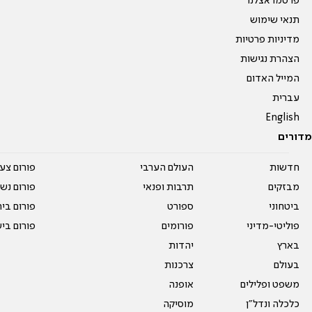
פרסמו אצלנו
תנאי שימוש
מדיניות פרטיות
הצהרת נגישות
המייל האדום
עברית
English
מדורים
חדשות
העולם הערבי
פורום צע
מבזקים
תרבות ופנאי
פורום נשו
ביטחוני
ספורט
פורום בי
פוליטי-מדיני
פורומים
פורום בי
בארץ
יהדות
בעולם
צרכנות
משפט ופלילים
אופנה
כלכלה ונדל"ן
מוסיקה