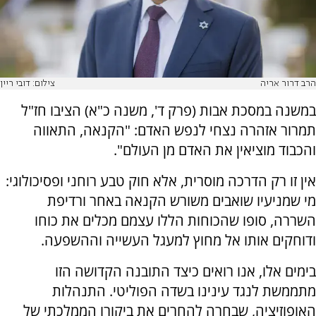
הרב דרור אריה
צילום: דובי ריין
במשנה במסכת אבות (פרק ד', משנה כ"א) הציבו חז"ל
תמרור אזהרה נצחי לנפש האדם: "הקנאה, התאווה
והכבוד מוציאין את האדם מן העולם".
אין זו רק הדרכה מוסרית, אלא חוק טבע רוחני ופסיכולוגי:
מי שמניעיו שואבים משורש הקנאה באחר ורדיפת
השררה, סופו שהכוחות הללו עצמם מכלים את כוחו
ודוחקים אותו אל מחוץ למעגל העשייה וההשפעה.
בימים אלו, אנו רואים כיצד התובנה הקדושה הזו
מתממשת לנגד עינינו בשדה הפוליטי. התנהלות
האופוזיציה, שבחרה להחרים את ביקורו הממלכתי של