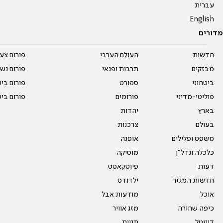
עברית
English
מדורים
חדשות
העולם הערבי
פורום צע
מבזקים
תרבות ופנאי
פורום נשו
ביטחוני
ספורט
פורום בי
פוליטי-מדיני
פורומים
פורום בי
בארץ
יהדות
בעולם
צרכנות
משפט ופלילים
אופנה
כלכלה ונדל"ן
מוסיקה
דעות
פיוטקאסט
חדשות המגזר
ילדודס
אוכל
מודעות אבל
כיפה שחורה
מזג אוויר
דיגיטל
תגיות