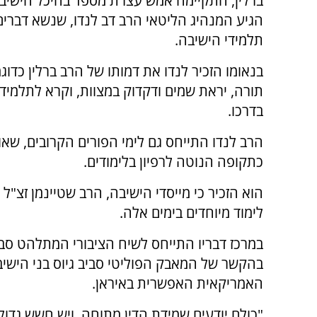
ברלין, התקיימה אמש עצרת מספד בהיכל הישיבה
הגיע המנהיג הליטאי הרב דב לנדו, שנשא דברים
תלמידי הישיבה.
בנאומו הזכיר לנדו את דמותו של הרב ברלין כדוג
תורה, יראת שמים ודקדוק במצוות, וקרא לתלמיד
בדרכו.
הרב לנדו התייחס גם לימי הפורים הקרובים, שא
כתקופה הנוטה לרפיון בלימודים.
הוא הזכיר כי מייסדי הישיבה, הרב שטיינמן זצ"ל 
לימוד מיוחדים בימים אלה.
במרכז דבריו התייחס לשיח הציבורי המתלהט סביב 
בהקשר של המאבק הפוליטי סביב גיוס בני הישיבו
האמריקאית האפשרית באיראן.
"כולם יודעים שמידת הדין מתוחה, ויש חשש גדול