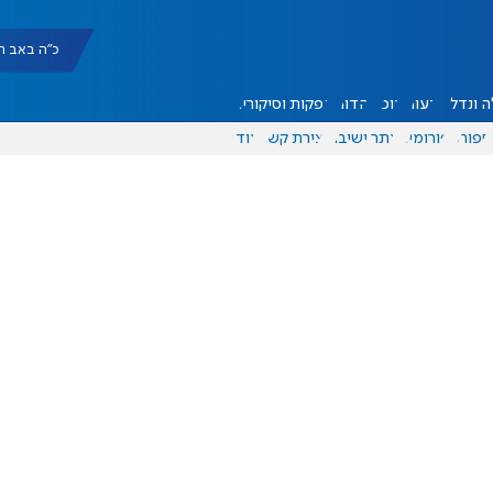
כ"ה באב תשפ"ו |
 ונדל"ן
דעות
אוכל
יהדות
הפקות וסיקורים
ספורט
פורומים
אתר ישיבה
יצירת קשר
עוד