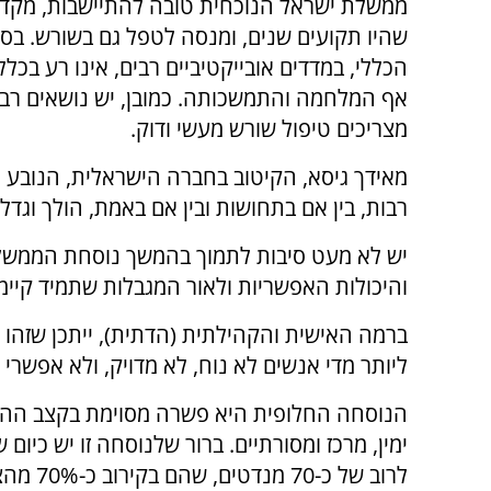
ממשלת ישראל הנוכחית טובה להתיישבות, מקד
שהיו תקועים שנים, ומנסה לטפל גם בשורש. בס
הכללי, במדדים אובייקטיביים רבים, אינו רע בכלל
אף המלחמה והתמשכותה. כמובן, יש נושאים רבי
מצריכים טיפול שורש מעשי ודוק.
מאידך גיסא, הקיטוב בחברה הישראלית, הנובע 
רבות, בין אם בתחושות ובין אם באמת, הולך וגדל.
יש לא מעט סיבות לתמוך בהמשך נוסחת הממשלה
והיכולות האפשריות ולאור המגבלות שתמיד קיימ
ברמה האישית והקהילתית (הדתית), ייתכן שזהו 
ליותר מדי אנשים לא נוח, לא מדויק, ולא אפשרי
הנוסחה החלופית היא פשרה מסוימת בקצב ההתק
ימין, מרכז ומסורתיים. ברור שלנוסחה זו יש כיום
לרוב של כ-70 מנדטים, שהם בקירוב כ-70% מהציבור היהודי בישראל.