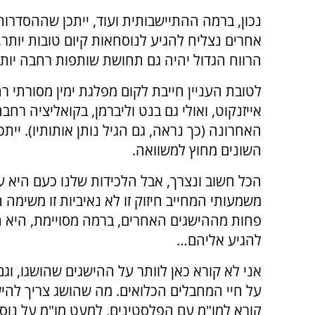
נכון, ברמה ההתיישבותית ועוד, ייתכן שההסדרות
אחרים נצליח להגיע לנוסחאות קיום טובות יותר,
הרווח הגדול יהיה גם תחושת שותפות רחבה יותר
לטובת העניין חייבת לקום מפלגת ימין מסורתי 
אייזנקוט, ואולי גם בנט וליברמן, בקואליציה רח
האחרונה (כך נראה, גם הגיל נותן אותותיו). יית
השונים מחוץ למשוואה.
הכל חשוב ונצרך, אבל הלכידות שלנו כעם היא ע
משמעותי המחייב חיזוק זו לא נאיביות זו משימה
פחות מההישגים האחרים, ברמה מסויימת, היא
להגיע אליהם…
אני לא קורא כאן לוותר על ההישגים שהושגו, וג
על חיי המחבלים הכלואים. מה שהושג צריך להיש
קורא למו"מ עם הפלסטינים, למעט מו"מ על נוס