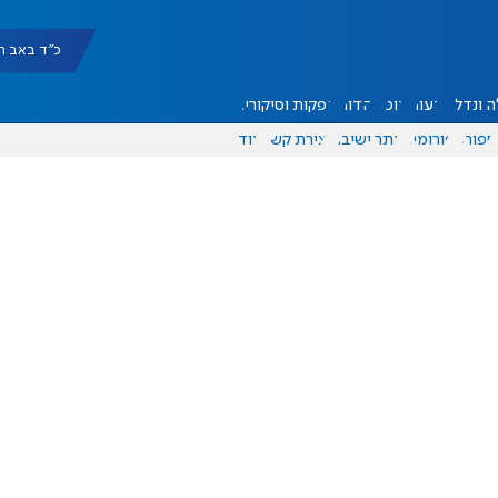
כ"ד באב תשפ"ו |
 ונדל"ן
דעות
אוכל
יהדות
הפקות וסיקורים
ספורט
פורומים
אתר ישיבה
יצירת קשר
עוד