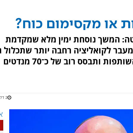
ת או מקסימום כוח?
וטה: המשך נוסחת ימין מלא שמקדמת
מעבר לקואליציה רחבה יותר שתכלול ג
גורמי מרכז, תחזק את תחושת השותפות ותבסס רוב של כ־70 מנדטים
2 דקות
א